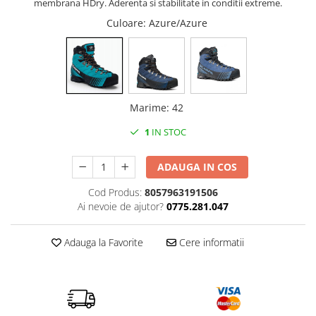
membrana HDry. Aderenta si stabilitate in conditii extreme.
Tricouri & Maiouri
Culoare
: Azure/Azure
Veste
Incaltaminte drumetie
Bocanci alpinism
Ghete drumetie
Pantofi drumetie
Marime
:
42
Sandale
1
IN STOC
Intretinere echipamente
Rucsacuri & Accesorii
ADAUGA IN COS
Saci de dormit
Cod Produs:
8057963191506
Saltele & Accesorii
Ai nevoie de ajutor?
0775.281.047
Adauga la Favorite
Cere informatii