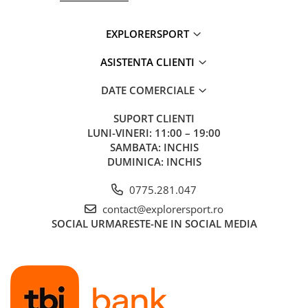
Tricouri & Maiouri
Veste
EXPLORERSPORT
Incaltaminte drumetie
ASISTENTA CLIENTI
Bocanci alpinism
Ghete drumetie
DATE COMERCIALE
Pantofi drumetie
Sandale
SUPORT CLIENTI
LUNI-VINERI: 11:00 – 19:00
Intretinere echipamente
SAMBATA: INCHIS
Rucsacuri & Accesorii
DUMINICA: INCHIS
Saci de dormit
0775.281.047
Saltele & Accesorii
contact@explorersport.ro
SOCIAL
URMARESTE-NE IN SOCIAL MEDIA