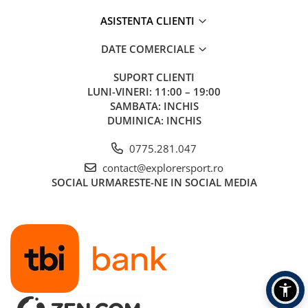
Tricouri & Maiouri
ASISTENTA CLIENTI
Veste
Incaltaminte drumetie
DATE COMERCIALE
Bocanci alpinism
SUPORT CLIENTI
Ghete drumetie
LUNI-VINERI: 11:00 – 19:00
Pantofi drumetie
SAMBATA: INCHIS
Sandale
DUMINICA: INCHIS
Intretinere echipamente
0775.281.047
Rucsacuri & Accesorii
contact@explorersport.ro
Saci de dormit
SOCIAL
URMARESTE-NE IN SOCIAL MEDIA
Saltele & Accesorii