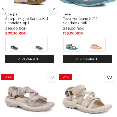
Tricouri & Maiouri
Veste
Scarpa
Teva
Incaltaminte drumetie
Scarpa Mojito Sandal Kid
Teva Hurricane XLT 2
Sandale Copii
Sandale Copii
Bocanci alpinism
299,00 RON
299,00 RON
Ghete drumetie
209,30 RON
199,00 RON
Pantofi drumetie
Sandale
Intretinere echipamente
VEZI VARIANTE
VEZI VARIANTE
Rucsacuri & Accesorii
Saci de dormit
Saltele & Accesorii
-24%
-24%