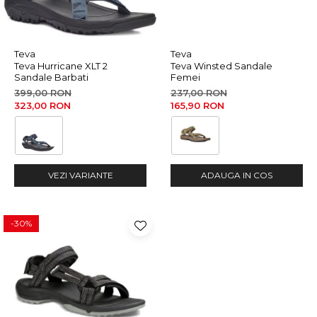
Teva
Teva
Teva Hurricane XLT 2
Teva Winsted Sandale
Sandale Barbati
Femei
399,00 RON
237,00 RON
323,00 RON
165,90 RON
VEZI VARIANTE
ADAUGA IN COS
-30%