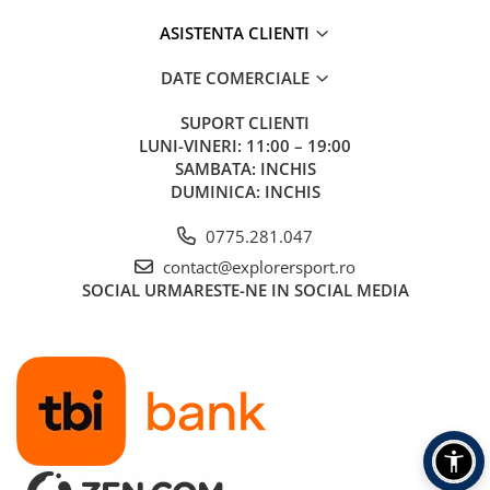
Tricouri & Maiouri
ASISTENTA CLIENTI
Veste
Incaltaminte drumetie
DATE COMERCIALE
Bocanci alpinism
SUPORT CLIENTI
Ghete drumetie
LUNI-VINERI: 11:00 – 19:00
Pantofi drumetie
SAMBATA: INCHIS
Sandale
DUMINICA: INCHIS
Intretinere echipamente
0775.281.047
Rucsacuri & Accesorii
contact@explorersport.ro
Saci de dormit
SOCIAL
URMARESTE-NE IN SOCIAL MEDIA
Saltele & Accesorii