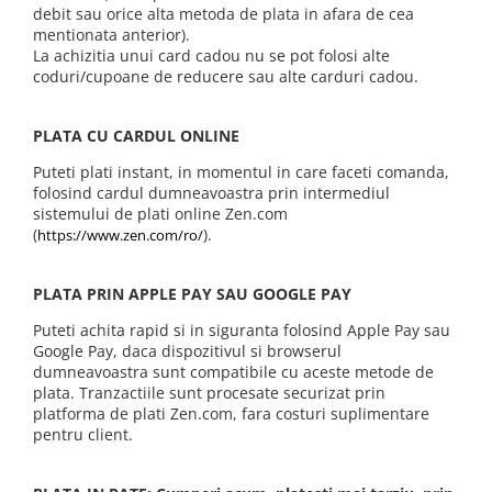
Petzl
Pantaloni first layer barbati
Pantaloni scurti femei
Tricouri & Maiouri lifestyle
Autoaparare
Pantofi alergare
Lenjerie
debit sau orice alta metoda de plata in afara de cea
Lanterne
Pinguin
mentionata anterior).
Pantaloni scurti barbati
Tricouri & Maiouri femei
Veste lifestyle
Imbracaminte drumetie
Pantofi trail running
Manusi
Lonje & Anouri
La achizitia unui card cadou nu se pot folosi alte
Parazapezi barbati
Incaltaminte femei
Incaltaminte lifestyle
Scarpa
Pantaloni
Bandane & Neck tubes
coduri/cupoane de reducere sau alte carduri cadou.
Magneziu & Accesorii
Sepci & Vizoare barbati
Ghete femei
Pantaloni first layer
Ghete lifestyle
Bluze first layer
Soto
Manusi
Tricouri & Maiouri barbati
Pantofi femei
Parazapezi
Pantofi lifestyle
Bluze mid layer
PLATA CU CARDUL ONLINE
Stanley
Veste barbati
Rucsacuri & Genti
Sandale femei
Sosete
Sandale lifestyle
Caciuli
Teva
Puteti plati instant, in momentul in care faceti comanda,
Incaltaminte barbati
Tricouri
Saltele bouldering
Geci drumetie
folosind cardul dumneavoastra prin intermediul
Trimm
Ghete barbati
Veste
sistemului de plati online Zen.com
Lenjerie
Scripeti
(
).
https://www.zen.com/ro/
Turbat
Pantofi barbati
Incaltaminte iarna
Manusi
Scule alpinism & speologie
Sandale barbati
TW1000
Palarii
Bocanci alpinism
PLATA PRIN APPLE PAY SAU GOOGLE PAY
Pantaloni drumetie
Ghete iarna
Viking
Puteti achita rapid si in siguranta folosind Apple Pay sau
Pantaloni drumetie first layer
Zamberlan
Google Pay, daca dispozitivul si browserul
Pantaloni scurti drumetie
dumneavoastra sunt compatibile cu aceste metode de
Parazapezi
plata. Tranzactiile sunt procesate securizat prin
platforma de plati Zen.com, fara costuri suplimentare
Pelerine de ploaie
pentru client.
Sepci & Vizoare
Sosete