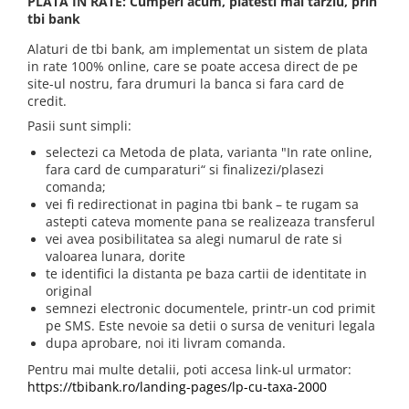
PLATA IN RATE: Cumperi acum, platesti mai tarziu, prin
Tricouri & Maiouri
tbi bank
Veste
Alaturi de tbi bank, am implementat un sistem de plata
Incaltaminte drumetie
in rate 100% online, care se poate accesa direct de pe
site-ul nostru, fara drumuri la banca si fara card de
Bocanci alpinism
credit.
Ghete drumetie
Pasii sunt simpli:
Pantofi drumetie
selectezi ca Metoda de plata, varianta "In rate online,
Sandale
fara card de cumparaturi“ si finalizezi/plasezi
Intretinere echipamente
comanda;
vei fi redirectionat in pagina tbi bank – te rugam sa
Rucsacuri & Accesorii
astepti cateva momente pana se realizeaza transferul
Saci de dormit
vei avea posibilitatea sa alegi numarul de rate si
valoarea lunara, dorite
Saltele & Accesorii
te identifici la distanta pe baza cartii de identitate in
original
semnezi electronic documentele, printr-un cod primit
pe SMS. Este nevoie sa detii o sursa de venituri legala
dupa aprobare, noi iti livram comanda.
Pentru mai multe detalii, poti accesa link-ul urmator:
https://tbibank.ro/landing-pages/lp-cu-taxa-2000