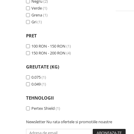
Negru
(2)
Tricouri & Maiouri
Verde
(1)
Veste
Grena
(1)
Incaltaminte drumetie
Gri
(1)
Bocanci alpinism
Ghete drumetie
PRET
Pantofi drumetie
100 RON - 150 RON
(1)
Sandale
150 RON - 200 RON
(4)
Intretinere echipamente
GREUTATE (KG)
Rucsacuri & Accesorii
Saci de dormit
0.075
(1)
0.049
(1)
Saltele & Accesorii
TEHNOLOGII
Pertex Shield
(1)
Newsletter
Nu rata ofertele si promotiile noastre