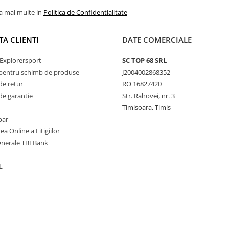
la mai multe in
Politica de Confidentialitate
TA CLIENTI
DATE COMERCIALE
Explorersport
SC TOP 68 SRL
pentru schimb de produse
J2004002868352
de retur
RO 16827420
de garantie
Str. Rahovei, nr. 3
Timisoara, Timis
par
ea Online a Litigiilor
enerale TBI Bank
L