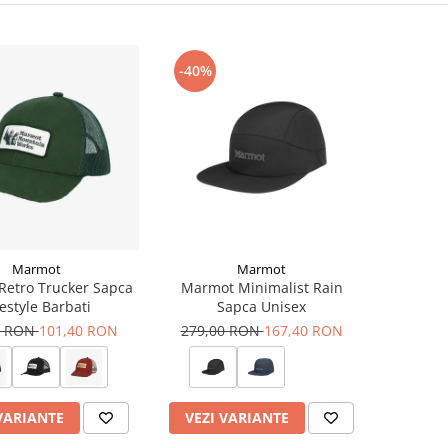
-40%
Marmot
Marmot
etro Trucker Sapca
Marmot Minimalist Rain
festyle Barbati
Sapca Unisex
0 RON
101,40 RON
279,00 RON
167,40 RON
VARIANTE
VEZI VARIANTE