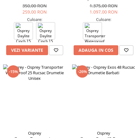
Impermeabila
350,00 RON
1.375,00 RON
259,00 RON
1.097,00 RON
Culoare:
Culoare:
VEZI VARIANTE
ADAUGA IN COS
-15%
-26%
Osprey
Osprey