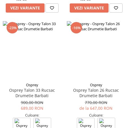
Tricouri & Maiouri
VEZI VARIANTE
VEZI VARIANTE
Veste
Incaltaminte drumetie
Bocanci alpinism
-23%
-16%
Ghete drumetie
Pantofi drumetie
Sandale
Intretinere echipamente
Rucsacuri & Accesorii
Saci de dormit
Saltele & Accesorii
Osprey
Osprey
Osprey Talon 33 Rucsac
Osprey Talon 26 Rucsac
Drumetie Barbati
Drumetie Barbati
900,00 RON
770,00 RON
689,00 RON
de la 647,00 RON
Culoare:
Culoare: