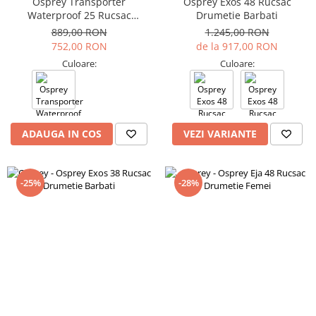
Osprey Transporter
Osprey Exos 48 Rucsac
Waterproof 25 Rucsac
Drumetie Barbati
Drumetie Unisex
889,00 RON
1.245,00 RON
752,00 RON
de la 917,00 RON
Culoare:
Culoare:
ADAUGA IN COS
VEZI VARIANTE
-25%
-28%