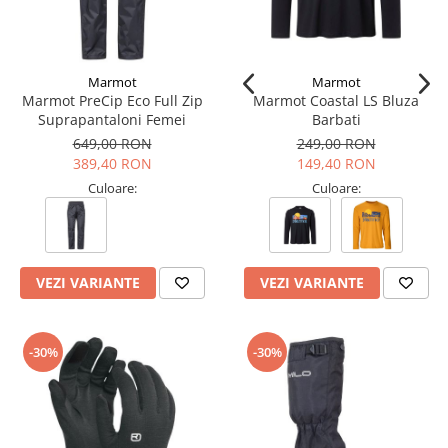
Marmot
Marmot
Marmot PreCip Eco Full Zip
Marmot Coastal LS Bluza
Suprapantaloni Femei
Barbati
649,00 RON
249,00 RON
389,40 RON
149,40 RON
Culoare:
Culoare:
VEZI VARIANTE
VEZI VARIANTE
-30%
-30%