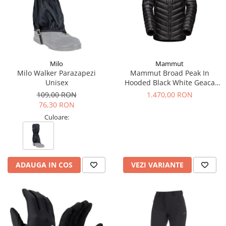
Milo
Mammut
Milo Walker Parazapezi
Mammut Broad Peak In
Unisex
Hooded Black White Geaca
Puf Alpinism Barbati
109,00 RON
1.470,00 RON
76,30 RON
Culoare:
ADAUGA IN COS
VEZI VARIANTE