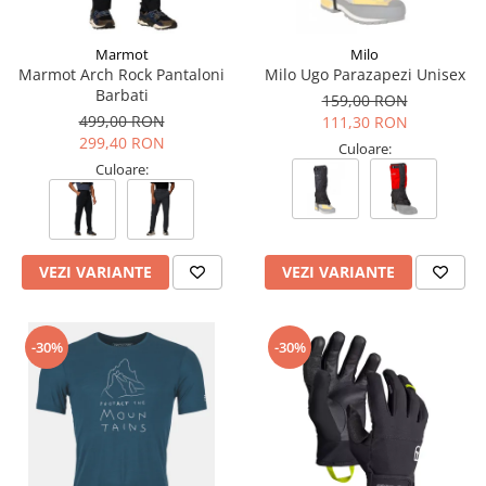
Tricouri & Maiouri
Veste
Marmot
Milo
Incaltaminte drumetie
Marmot Arch Rock Pantaloni
Milo Ugo Parazapezi Unisex
Barbati
Bocanci alpinism
159,00 RON
499,00 RON
111,30 RON
Ghete drumetie
299,40 RON
Culoare:
Pantofi drumetie
Culoare:
Sandale
Intretinere echipamente
Rucsacuri & Accesorii
VEZI VARIANTE
VEZI VARIANTE
Saci de dormit
Saltele & Accesorii
-30%
-30%