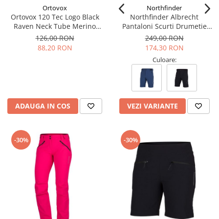
Ortovox
Northfinder
Ortovox 120 Tec Logo Black
Northfinder Albrecht
Raven Neck Tube Merino
Pantaloni Scurti Drumetie
Multisport Unisex
Barbati
126,00 RON
249,00 RON
88,20 RON
174,30 RON
Culoare:
ADAUGA IN COS
VEZI VARIANTE
-30%
-30%