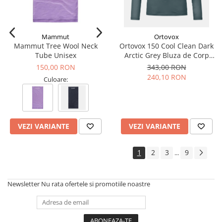
Mammut
Ortovox
Mammut Tree Wool Neck
Ortovox 150 Cool Clean Dark
Tube Unisex
Arctic Grey Bluza de Corp
Merino Multisport Femei
150,00 RON
343,00 RON
240,10 RON
Culoare:
VEZI VARIANTE
VEZI VARIANTE
1
2
3
9
...
Newsletter
Nu rata ofertele si promotiile noastre