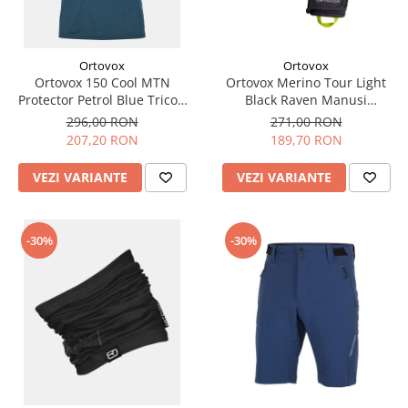
Ortovox
Ortovox
Ortovox 150 Cool MTN
Ortovox Merino Tour Light
Protector Petrol Blue Tricou
Black Raven Manusi
Merino Multisport Barbati
Multisport Barbati
296,00 RON
271,00 RON
207,20 RON
189,70 RON
VEZI VARIANTE
VEZI VARIANTE
-30%
-30%