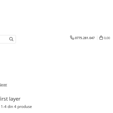
0775.281.047
0,00
 layer
irst layer
1-
4
din
4
produse