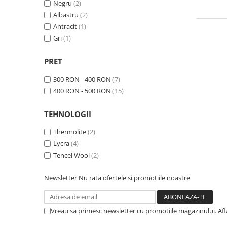
Negru
(2)
Tricouri & Maiouri
Albastru
(2)
Veste
Antracit
(1)
Incaltaminte drumetie
Gri
(1)
Bocanci alpinism
Ghete drumetie
PRET
Pantofi drumetie
300 RON - 400 RON
(7)
Sandale
400 RON - 500 RON
(15)
Intretinere echipamente
TEHNOLOGII
Rucsacuri & Accesorii
Saci de dormit
Thermolite
(2)
Lycra
(4)
Saltele & Accesorii
Tencel Wool
(2)
Newsletter
Nu rata ofertele si promotiile noastre
Vreau sa primesc newsletter cu promotiile magazinului. Af