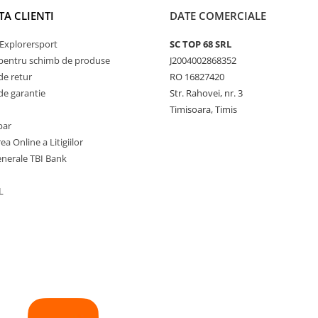
TA CLIENTI
DATE COMERCIALE
Explorersport
SC TOP 68 SRL
pentru schimb de produse
J2004002868352
de retur
RO 16827420
de garantie
Str. Rahovei, nr. 3
Timisoara, Timis
par
ea Online a Litigiilor
enerale TBI Bank
L