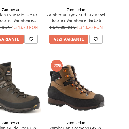
Zamberlan
Zamberlan
an Lynx Mid Gtx Rr
Zamberlan Lynx Mid Gtx Rr Wl
ocanci Vanatoare
Bocanci Vanatoare Barbati
Barbati
00 RON
1.343,20 RON
1.679,00 RON
1.343,20 RON
 VARIANTE
VEZI VARIANTE
-20%
Zamberlan
Zamberlan
an Guide Gtx Rr Wl
Zamberlan Cormons Gtx Wl