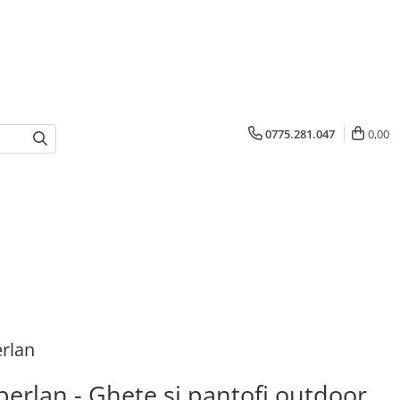
0775.281.047
0,00
rlan
erlan - Ghete și pantofi outdoor