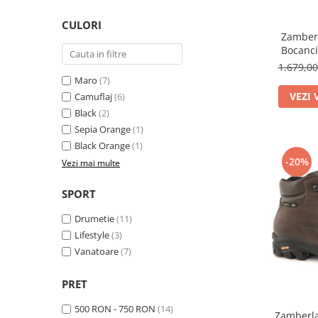
CULORI
Zamberl
Bocanci
1.679,0
Maro
(7)
VEZI 
Camuflaj
(6)
Black
(2)
Sepia Orange
(1)
Black Orange
(1)
-20%
Vezi mai multe
SPORT
Drumetie
(11)
Lifestyle
(3)
Vanatoare
(7)
PRET
500 RON - 750 RON
(14)
Zamberla