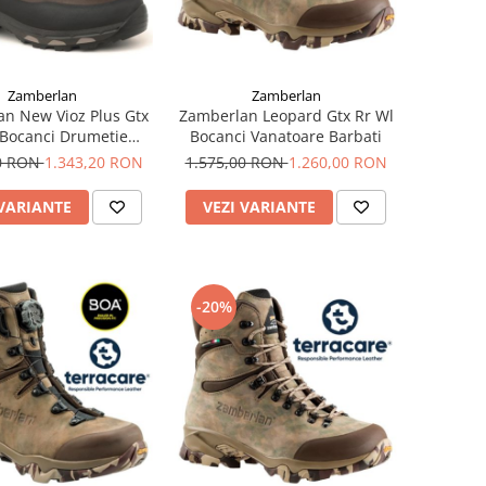
Zamberlan
Zamberlan
n New Vioz Plus Gtx
Zamberlan Leopard Gtx Rr Wl
 Bocanci Drumetie
Bocanci Vanatoare Barbati
Barbati
00 RON
1.343,20 RON
1.575,00 RON
1.260,00 RON
 VARIANTE
VEZI VARIANTE
-20%