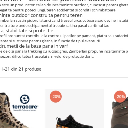
este un producator italian de incaltaminte outdoor, cunoscut pentru ghetele
gatite pentru poteci lungi, teren accidentat si conditii schimbatoare.
minte outdoor construita pentru teren
mberlan sustin piciorul atunci cand traseul urca, coboara sau devine instabil.
pentru ture unde echipamentul trebuie sa tina pasul cu ritmul tau.
, stabilitate si protectie
rofil pronuntat contribuie la controlul pasilor pe pamant, piatra sau radacin
tenta si sustinere pentru glezna, in functie de tipul aventurii.
drumetii de la baza pana in varf
ee de o zi pana la trekking cu rucsac greu, Zamberlan propune incaltaminte p
sezon, dificultatea traseului si nivelul de protectie dorit.
1-
21
din
21
produse
-20%
-20%