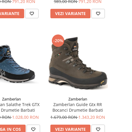
0 RON
791,20 RON
989,00 RON
791,20 RON
 VARIANTE
VEZI VARIANTE
-20%
Zamberlan
Zamberlan
an Salathe Trek GTX
Zamberlan Guide Gtx RR
 Drumetie Barbati
Bocanci Drumetie Barbati
00 RON
1.028,00 RON
1.679,00 RON
1.343,20 RON
GA IN COS
VEZI VARIANTE