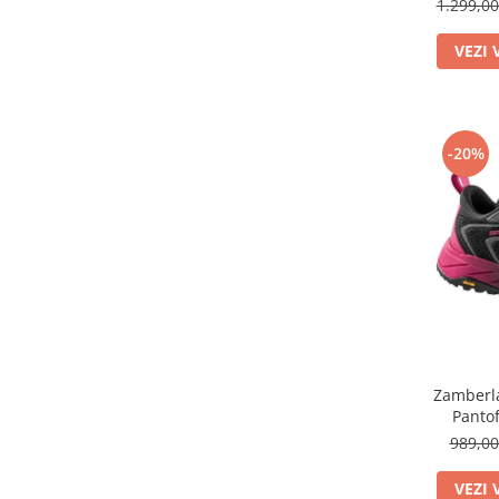
1.299,0
VEZI 
-20%
Zamberla
Panto
989,0
VEZI 