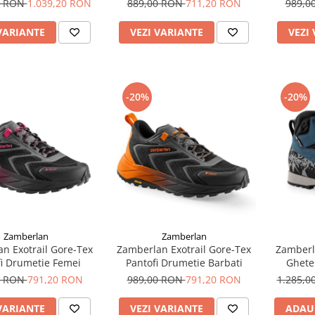
0 RON
1.039,20 RON
889,00 RON
711,20 RON
989,0
VARIANTE
VEZI VARIANTE
VEZI
-20%
-20%
Zamberlan
Zamberlan
n Exotrail Gore-Tex
Zamberlan Exotrail Gore-Tex
Zamberl
fi Drumetie Femei
Pantofi Drumetie Barbati
Ghete
0 RON
791,20 RON
989,00 RON
791,20 RON
1.285,
VARIANTE
VEZI VARIANTE
ADAU