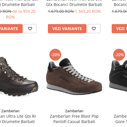
i Drumetie Barbati
Gtx Bocanci Drumetie Barbati
Bocanc
00 RON
de la 959,20
1.679,00 RON
1.343,20 RON
1.679,
RON
VARIANTE
VEZI VARIANTE
VEZI
-20%
-20%
Zamberlan
Zamberlan
n Ultra Lite Gtx Rr
Zamberlan Free Blast Pop
Zamber
i Drumetie Barbati
Pantofi Casual Barbati
Gore-