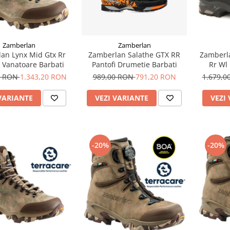
Zamberlan
Zamberlan
an Lynx Mid Gtx Rr
Zamberlan Salathe GTX RR
Zamberla
 Vanatoare Barbati
Pantofi Drumetie Barbati
Rr Wl
0 RON
1.343,20 RON
989,00 RON
791,20 RON
1.679,
VARIANTE
VEZI VARIANTE
VEZI
-20%
-20%