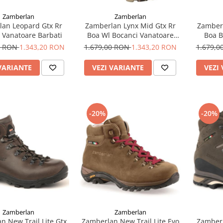
Zamberlan
Zamberlan
an Leopard Gtx Rr
Zamberlan Lynx Mid Gtx Rr
Zamberl
 Vanatoare Barbati
Boa Wl Bocanci Vanatoare
Boa B
Barbati
0 RON
1.343,20 RON
1.679,00 RON
1.343,20 RON
1.679,
VARIANTE
VEZI VARIANTE
VEZI
-20%
-20%
Zamberlan
Zamberlan
n New Trail Lite Gtx
Zamberlan New Trail Lite Evo
Zamberl