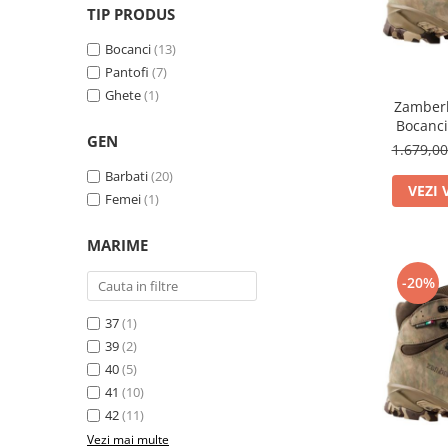
Tricouri & Maiouri
TIP PRODUS
Veste
Bocanci
(13)
Incaltaminte drumetie
Pantofi
(7)
Bocanci alpinism
Ghete
(1)
Zamberl
Ghete drumetie
Bocanci
GEN
Pantofi drumetie
1.679,0
Sandale
Barbati
(20)
VEZI 
Intretinere echipamente
Femei
(1)
Rucsacuri & Accesorii
MARIME
Saci de dormit
-20%
Saltele & Accesorii
37
(1)
39
(2)
40
(5)
41
(10)
42
(11)
Vezi mai multe