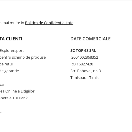
la mai multe in
Politica de Confidentialitate
TA CLIENTI
DATE COMERCIALE
Explorersport
SC TOP 68 SRL
pentru schimb de produse
J2004002868352
de retur
RO 16827420
de garantie
Str. Rahovei, nr. 3
Timisoara, Timis
par
ea Online a Litigiilor
enerale TBI Bank
L