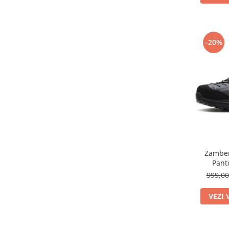
-20%
Zamber
Pant
999,0
VEZI 