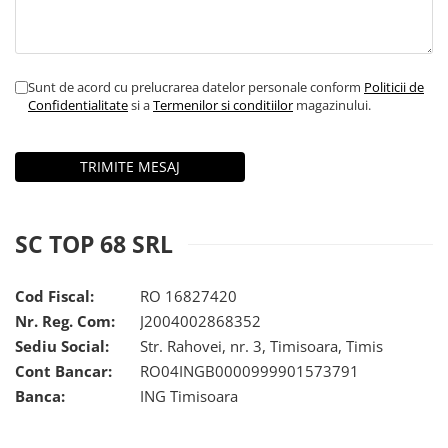
Tricouri & Maiouri
Veste
Incaltaminte drumetie
Sunt de acord cu prelucrarea datelor personale conform
Politicii de
Bocanci alpinism
Confidentialitate
si a
Termenilor si conditiilor
magazinului.
Ghete drumetie
Pantofi drumetie
Sandale
Intretinere echipamente
Rucsacuri & Accesorii
SC TOP 68 SRL
Saci de dormit
Saltele & Accesorii
Cod Fiscal:
RO 16827420
Nr. Reg. Com:
J2004002868352
Sediu Social:
Str. Rahovei, nr. 3, Timisoara, Timis
Cont Bancar:
RO04INGB0000999901573791
Banca:
ING Timisoara