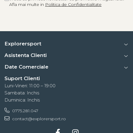
Tricouri & Maiouri
Afla mai multe in
Politica de Confidentialitate
Veste
Incaltaminte drumetie
Bocanci alpinism
Ghete drumetie
Pantofi drumetie
Explorersport
Sandale
Asistenta Clienti
Intretinere echipamente
Date Comerciale
Rucsacuri & Accesorii
Saci de dormit
Suport Clienti
Luni-Vineri: 11:00 – 19:00
Saltele & Accesorii
Sambata: Inchis
Duminica: Inchis
0775.281.047
contact@explorersport.ro