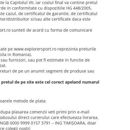
la Capitolul VII, iar costul final va contine pretul
de in conformitate cu dispozitiile HG 448/2005.
te cazul, de certificatul de garantie, de certificatul
r/distribuitor si/sau alte certificate daca este
ort.ro sunteti de acord cu forma de comunicare
fisate pe www.explorersport.ro reprezinta preturile
bila in Romania).
sau furnizori, sau pot fi estimate in functie de
zat.
 preturi de pe un anumit segment de produse sau
a pretul de pe site este cel corect apeland numarul
toarele metode de plata:
e, dupa plasarea comenzii veti primi prin e-mail
dusului direct curierului care efectueaza livrarea.
4 INGB 0000 9999 0157 3791 – ING TIMIȘOARA, doar
e colegii noștri