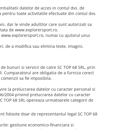
entialitatii datelor de acces in contul dvs. de
a pentru toate activitatile efectuate din contul dvs.
, dar le vinde adultilor care sunt autorizati sa
ptata de www.explorersport.ro.
le www.explorersport.ro, numai cu ajutorul unui
ri, de a modifica sau elimina texte, imagini,
 de bunuri si servicii de catre SC TOP 68 SRL, prin
 Cumparatorul are obligatia de a furniza corect
 comenzii sa fie imposibila.
ire la prelucrarea datelor cu caracter personal si
 506/2004 privind prelucrarea datelor cu caracter
e, SC TOP 68 SRL opereaza urmatoarele categorii de
 sunt folosite doar de reprezentantul legal SC TOP 68
urile: gestiune economico-financiara si