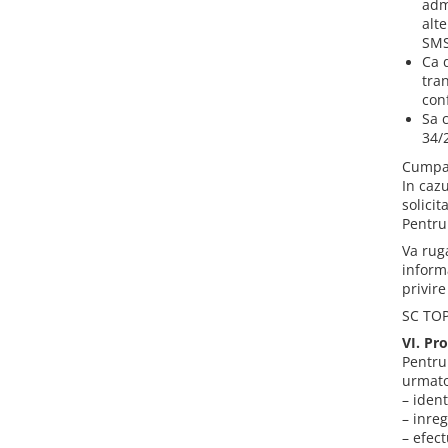
adm
alt
SMS,
Ca d
tran
conf
Sa 
34/
Cumpar
In caz
solicit
Pentru
Va rug
inform
privire
SC TOP
VI. Pr
Pentru
urmato
– iden
– inreg
– efect