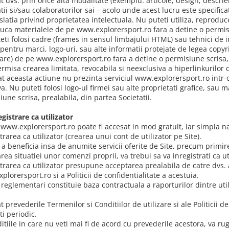
t dvs. prin orice alta modalitate (exemplu: articole, design, descrie
tii si/sau colaboratorilor sai – acolo unde acest lucru este specific
islatia privind proprietatea intelectuala. Nu puteti utiliza, reprodu
uca materialele de pe www.explorersport.ro fara a detine o permisiu
eti folosi cadre (frames in sensul limbajului HTML) sau tehnici de 
entru marci, logo-uri, sau alte informatii protejate de legea copyrig
are) de pe www.explorersport.ro fara a detine o permisiune scrisa, p
ermisa crearea limitata, revocabila si neexclusiva a hiperlinkurilor
at aceasta actiune nu prezinta serviciul www.explorersport.ro intr-o
a. Nu puteti folosi logo-ul firmei sau alte proprietati grafice, sau m
une scrisa, prealabila, din partea Societatii.
egistrare ca utilizator
l www.explorersport.ro poate fi accesat in mod gratuit, iar simpla n
trarea ca utilizator (crearea unui cont de utilizator pe Site).
 a beneficia insa de anumite servicii oferite de Site, precum prim
area situatiei unor comenzi proprii, va trebui sa va inregistrati ca uti
trarea ca utilizator presupune acceptarea prealabila de catre dvs. a
lorersport.ro si a Politicii de confidentialitate a acestuia.
reglementari constituie baza contractuala a raporturilor dintre utili
t prevederile Termenilor si Conditiilor de utilizare si ale Politicii d
i periodic.
itiile in care nu veti mai fi de acord cu prevederile acestora, va rug