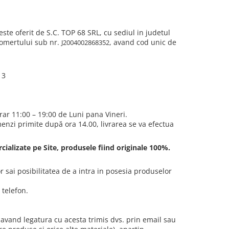
este oferit de S.C. TOP 68 SRL, cu sediul in judetul
 comertului sub nr.
, avand cod unic de
J2004002868352
 3
rar 11:00 – 19:00 de Luni pana Vineri.
menzi primite după ora 14.00, livrarea se va efectua
ializate pe Site, produsele fiind originale 100%.
 sai posibilitatea de a intra in posesia produselor
 telefon.
 avand legatura cu acesta trimis dvs. prin email sau