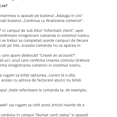
t.ro?
au marimea si apasati pe butonul „Adauga in cos”.
asati butonul „Continua cu finalizarea comenzii”.
* in campul de sub titlul “Informatii client”, apoi
confirmare inregistrare comanda in sistemul nostru.
si va trebui sa completati aceste campuri de fiecare
strati pe Site, aceasta comanda nu va aparea in
nea care apare dedesubt “Create an account?”.
l-uri: unul care confirma crearea contului (trebuie
firma inregistrarea comenzii in sistemul nostru.
 rugam sa bifati optiunea „Livrezi la o alta
e aceasi cu adresa de facturare atunci nu bifati
mpul „Note referitoare la comanda ta, de exemplu:
web” (va rugam sa cititi acest articol inainte de a
 cardului in campul “Numar card cadou” si apasati