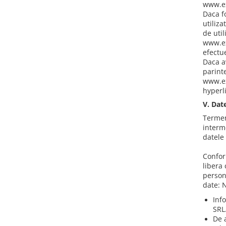
www.ex
Daca fo
utiliza
de util
www.ex
efectu
Daca a
parint
www.ex
hyperli
V. Dat
Termeni
interm
datele 
Confor
libera 
person
date: 
Info
SRL
De 