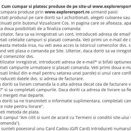
1. Cum cumpar si platesc produse de pe site-ul www.explorerspor
 cumpara produse prin
www.explorersport.ro
urmand pasii:
ctati produsul pe care doriti sa-l achizitionati, alegeti culoarea s
inuati prin butonul Vizualizare Cos. In pagina care se afiseaza, ap
ta doua posibilitati de a finaliza comanda:
izitator, fara sa va inregistrati un cont, introduceti adresa de email
tati celelalte campuri si plasati comanda. Veti primi un e-mail de 
ceasta metoda insa, nu veti avea acces la istoricul comenzilor dvs. 
and veti plasa o comanda pe Site. Ulterior, daca doriti sa va inregi
ul comenzilor dvs.
tilizator inregistrat, introduceti adresa de e-mail* si bifati optiu
tati campurile urmatoare si plasati comanda. Veti primi doua e-mai
esati linkul din e-mail pentru setarea unei parole) si unul care con
roduceti datele dvs. si adresa de facturare.
doriti sa livram comanda la o alta adresa decat cea de facturare va
” si sa completati campurile. Daca doriti ca adresa de livrare sa fi
si mergeti mai departe.
 doriti sa ne transmiteti o informatie suplimentara, completati ca
e note pentru livrare”.
eti metoda de plata.
ti campul “Am citit si sunt de acord cu Termeni si conditii site-ului 
comanda”).
sunteti posesorul unu Card Cadou (Gift Card) introduceti numarul