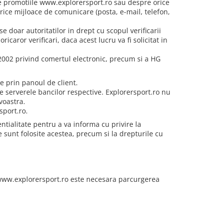
e promotiile www.explorersport.ro sau despre orice
rice mijloace de comunicare (posta, e-mail, telefon,
e doar autoritatilor in drept cu scopul verificarii
icaror verificari, daca acest lucru va fi solicitat in
/2002 privind comertul electronic, precum si a HG
e prin panoul de client.
pe serverele bancilor respective. Explorersport.ro nu
voastra.
sport.ro.
ntialitate pentru a va informa cu privire la
 sunt folosite acestea, precum si la drepturile cu
 www.explorersport.ro este necesara parcurgerea