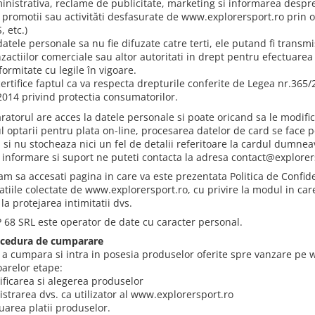
inistrativa, reclame de publicitate, marketing si informarea despr
e promotii sau activităti desfasurate de www.explorersport.ro prin o
 etc.)
atele personale sa nu fie difuzate catre terti, ele putand fi transmis
zactiilor comerciale sau altor autoritati in drept pentru efectuarea or
ormitate cu legile în vigoare.
certifice faptul ca va respecta drepturile conferite de Legea nr.365
2014 privind protectia consumatorilor.
atorul are acces la datele personale si poate oricand sa le modific
ul optarii pentru plata on-line, procesarea datelor de card se face 
a si nu stocheaza nici un fel de detalii referitoare la cardul dumnea
 informare si suport ne puteti contacta la adresa contact@explorer
am sa accesati pagina in care va este prezentata Politica de Confide
atiile colectate de www.explorersport.ro, cu privire la modul in care
 la protejarea intimitatii dvs.
 68 SRL este operator de date cu caracter personal.
ocedura de cumparare
 a cumpara si intra in posesia produselor oferite spre vanzare pe
arelor etape:
tificarea si alegerea produselor
istrarea dvs. ca utilizator al www.explorersport.ro
uarea platii produselor.