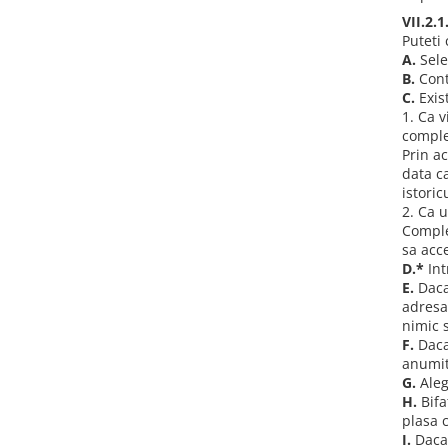
VII.2.
Puteti
A.
Sele
B.
Cont
C.
Exis
1. Ca v
comple
Prin a
data c
istoric
2. Ca u
Comple
sa acc
D.*
Int
E.
Daca 
adresa?
nimic 
F.
Daca
anumit
G.
Aleg
H.
Bifa
plasa 
I.
Daca 