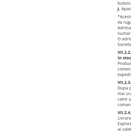
butonu
J.
Apas
*Acest
Va ruga
Adresa
numaru
O adre
Societ
VII.2.
In sto
Produs
comenzi
expedi
VII.2.
Dupa p
mai scu
catre 
coman
VII.2.
Livrar
Explor
al col