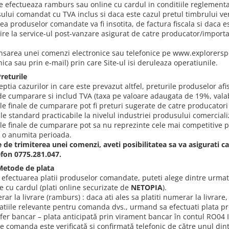
e efectueaza ramburs sau online cu cardul in conditiile reglementate 
ului comandat cu TVA inclus si daca este cazul pretul timbrului ver
rea produselor comandate va fi insotita, de factura fiscala si daca es
ire la service-ul post-vanzare asigurat de catre producator/importato
ansarea unei comenzi electronice sau telefonice pe www.explorersp
nica sau prin e-mail) prin care Site-ul isi deruleaza operatiunile.
Preturile
eptia cazurilor in care este prevazut altfel, preturile produselor a
 de cumparare si includ TVA (taxa pe valoare adaugata de 19%, vala
le finale de cumparare pot fi preturi sugerate de catre producatori 
le standard practicabile la nivelul industriei produsului comerciali
ile finale de cumparare pot sa nu reprezinte cele mai competitive
 o anumita perioada.
e de trimiterea unei comenzi, aveti posibilitatea sa va asigurati c
efon 0775.281.047.
 Metode de plata
 efectuarea platii produselor comandate, puteti alege dintre urma
e cu cardul (plati online securizate de
NETOPIA
).
ar la livrare (ramburs) : daca ati ales sa platiti numerar la livrar
atiile relevante pentru comanda dvs., urmand sa efectuati plata pro
sfer bancar – plata anticipată prin virament bancar în contul RO0
e comanda este verificată și confirmată telefonic de către unul dintr