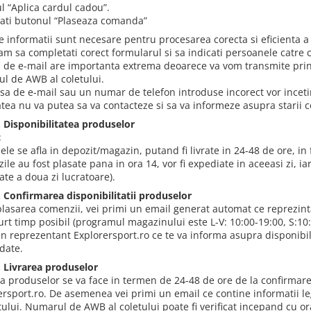
l “Aplica cardul cadou”.
ati butonul “Plaseaza comanda”
e informatii sunt necesare pentru procesarea corecta si eficienta a
m sa completati corect formularul si sa indicati persoanele catre ca
 de e-mail are importanta extrema deoarece va vom transmite prin e
l de AWB al coletului.
sa de e-mail sau un numar de telefon introduse incorect vor inceti
atea nu va putea sa va contacteze si sa va informeze asupra starii 
2. Disponibilitatea produselor
c
ele se afla in depozit/magazin, putand fi livrate in 24-48 de ore, in
le au fost plasate pana in ora 14, vor fi expediate in aceeasi zi, ia
ate a doua zi lucratoare).
3. Confirmarea disponibilitatii produselor
lasarea comenzii, vei primi un email generat automat ce reprezinta
rt timp posibil (programul magazinului este L-V: 10:00-19:00, S:10:0
un reprezentant Explorersport.ro ce te va informa asupra disponibili
date.
4. Livrarea produselor
ea produselor se va face in termen de 24-48 de ore de la confirmar
ersport.ro. De asemenea vei primi un email ce contine informatii 
etului. Numarul de AWB al coletului poate fi verificat incepand cu 