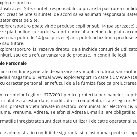
plorersport.ro.
lositi acest Site, sunteti responsabili cu privire la pastrarea confid
tor, creat pe Site si sunteti de acord sa va asumati responsabilitate
izator creat pe Site.
plorersport.ro poate vinde produse copiilor sub 14 (paisprezece) ani
eze plati online cu cardul sau prin orice alta metoda de plata acce
veti mai putin de 14 (paisprezece) ani, puteti achizitiona produse
e sau tutore.
plorersport.ro isi rezerva dreptul de a inchide conturi de utilizato
nkuri, sau de a refuza vanzarea de produse, in conditiile legii.
ele Personale
i si conditiile generale de vanzare se vor aplica tuturor vanzarilor
ediul magazinului virtual www.explorersport.ro catre CUMPARATOR.
cu caracter personal iar refuzul de a le furniza face ca prelucrarea
m cerintelor Legii nr. 677/2001 pentru protectia persoanelor cu priv
circulatie a acestor date, modificata si completata, si ale Legii nr.
al si protectia vietii private in sectorul comunicatiilor electronic
Nume, Prenume, Adresa, Telefon si Adresa E-mail si are obligatiile:
rmatiile inregistrate sunt destinate utilizarii de catre operator si
.
a le administra in conditii de siguranta si folosi numai pentru scop