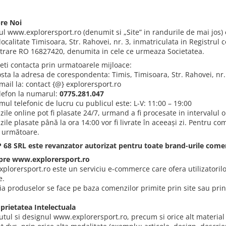
re Noi
ul www.explorersport.ro (denumit si „Site” in randurile de mai jos) 
localitate Timisoara, Str. Rahovei, nr. 3, inmatriculata in Registrul
strare RO 16827420, denumita in cele ce urmeaza Societatea.
eti contacta prin urmatoarele mijloace:
osta la adresa de corespondenta: Timis, Timisoara, Str. Rahovei, nr.
mail la: contact {@} explorersport.ro
elefon la numarul:
0775.281.047
ul telefonic de lucru cu publicul este: L-V: 11:00 – 19:00
ile online pot fi plasate 24/7, urmand a fi procesate in intervalul o
le plasate până la ora 14:00 vor fi livrate în aceeași zi. Pentru co
a următoare.
 68 SRL este revanzator autorizat pentru toate brand-urile comerc
spre www.explorersport.ro
plorersport.ro este un serviciu e-commerce care ofera utilizatorilor
e.
tia produselor se face pe baza comenzilor primite prin site sau prin
oprietatea Intelectuala
utul si designul www.explorersport.ro, precum si orice alt material