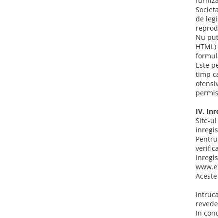
furniza
Tricouri & Maiouri
Societa
Veste
de leg
reprod
Incaltaminte drumetie
Nu put
Bocanci alpinism
HTML) p
formul
Ghete drumetie
Este p
Pantofi drumetie
timp c
Sandale
ofensiv
permisi
Intretinere echipamente
Rucsacuri & Accesorii
IV. Inr
Site-u
Saci de dormit
inregis
Pentru
Saltele & Accesorii
verific
Inregis
www.exp
Aceste 
Intruca
revedet
In cond