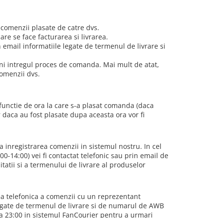
 comenzii plasate de catre dvs.
re se face facturarea si livrarea.
mail informatiile legate de termenul de livrare si
ni intregul proces de comanda. Mai mult de atat,
comenzii dvs.
 functie de ora la care s-a plasat comanda (daca
r daca au fost plasate dupa aceasta ora vor fi
 inregistrarea comenzii in sistemul nostru. In cel
0-14:00) vei fi contactat telefonic sau prin email de
tatii si a termenului de livrare al produselor
ea telefonica a comenzii cu un reprezentant
legate de termenul de livrare si de numarul de AWB
ora 23:00 in sistemul FanCourier pentru a urmari