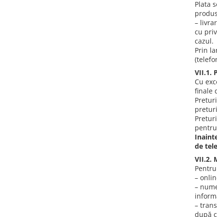
Plata s
produs
– livra
cu priv
cazul.
Prin l
(telefo
VII.1. 
Cu exc
finale
Preturi
preturi
Pretur
pentru
Inaint
de tel
VII.2.
Pentru
– onlin
– numer
inform
– tran
după c