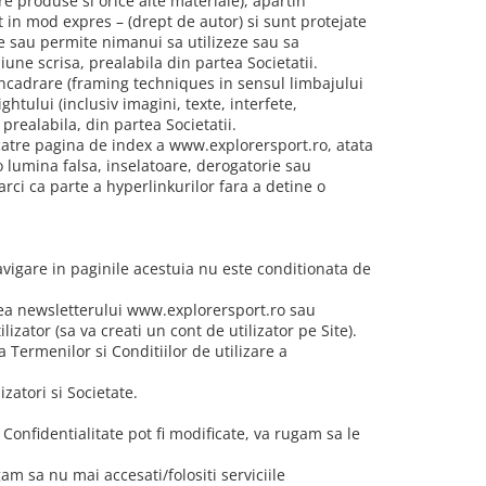
re produse si orice alte materiale), apartin
at in mod expres – (drept de autor) si sunt protejate
ce sau permite nimanui sa utilizeze sau sa
ne scrisa, prealabila din partea Societatii.
incadrare (framing techniques in sensul limbajului
htului (inclusiv imagini, texte, interfete,
realabila, din partea Societatii.
 catre pagina de index a www.explorersport.ro, atata
 lumina falsa, inselatoare, derogatorie sau
arci ca parte a hyperlinkurilor fara a detine o
avigare in paginile acestuia nu este conditionata de
irea newsletterului www.explorersport.ro sau
lizator (sa va creati un cont de utilizator pe Site).
 Termenilor si Conditiilor de utilizare a
zatori si Societate.
e Confidentialitate pot fi modificate, va rugam sa le
am sa nu mai accesati/folositi serviciile