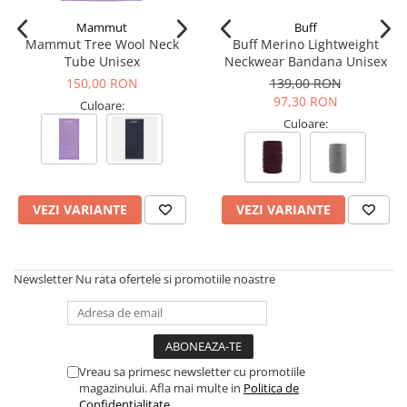
Tricouri & Maiouri
Mammut
Buff
Veste
Mammut Tree Wool Neck
Buff Merino Lightweight
Incaltaminte drumetie
Tube Unisex
Neckwear Bandana Unisex
150,00 RON
139,00 RON
Bocanci alpinism
97,30 RON
Culoare:
Ghete drumetie
Culoare:
Pantofi drumetie
Sandale
Intretinere echipamente
Rucsacuri & Accesorii
VEZI VARIANTE
VEZI VARIANTE
Saci de dormit
Saltele & Accesorii
Newsletter
Nu rata ofertele si promotiile noastre
Vreau sa primesc newsletter cu promotiile
magazinului. Afla mai multe in
Politica de
Confidentialitate