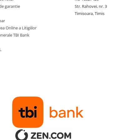
de garantie
Str. Rahovei, nr. 3
Timisoara, Timis
par
ea Online a Litigiilor
enerale TBI Bank
L