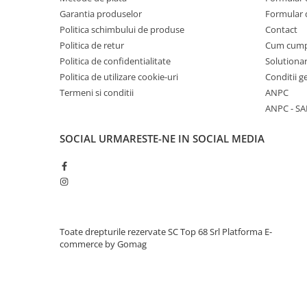
Tricouri & Maiouri
Garantia produselor
Formular 
Veste
Politica schimbului de produse
Contact
Incaltaminte drumetie
Politica de retur
Cum cum
Politica de confidentialitate
Solutionar
Bocanci alpinism
Politica de utilizare cookie-uri
Conditii g
Ghete drumetie
Termeni si conditii
ANPC
Pantofi drumetie
ANPC - SA
Sandale
Intretinere echipamente
SOCIAL
URMARESTE-NE IN SOCIAL MEDIA
Rucsacuri & Accesorii
Saci de dormit
Saltele & Accesorii
Toate drepturile rezervate SC Top 68 Srl
Platforma E-
commerce by Gomag