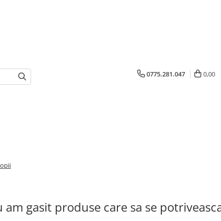
0775.281.047
0,00
opii
 am gasit produse care sa se potriveasc