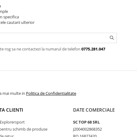
a
imple
n specifica
ele cautarii ulterior
te rog sa ne contactezi la numarul de telefon
0775.281.047
la mai multe in
Politica de Confidentialitate
TA CLIENTI
DATE COMERCIALE
Explorersport
SC TOP 68 SRL
pentru schimb de produse
J2004002868352
de retur
RO 16827420