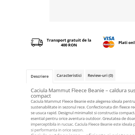
Distribuie
pe
Facebook
Transport gratuit de la
Plati on
400 RON
Caracteristici
Review-uri
(0)
Descriere
Caciula Mammut Fleece Beanie – caldura sus
compact
Caciula Mammut Fleece Beanie este alegerea ideala pentru 
sustenabilitate in sezonul rece. Confectionata din fleece reci
se usuca rapid. Designul minimalist si constructia compact
esential pentru orice aventura outdoor. Greutatea de doar
imperceptibila in rucsac. Caciula Fleece Beanie este ideala p
si performanta in orice sezon.