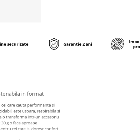
Impor
line securizate
Garantie 2 ani
pro
tenabila in format
cei care cauta performanta si
clabil, este usoara, respirabila si
a o transforma intr-un accesoriu
 30 g o face aproape
entru cei care isi doresc confort