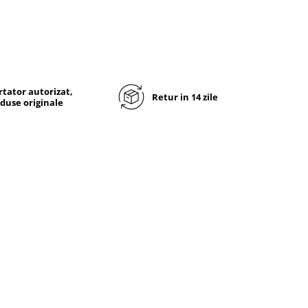
tator autorizat,
Retur in 14 zile
duse originale