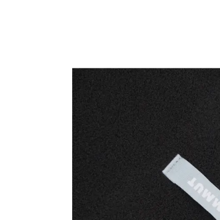
Tricouri & Maiouri
Veste
Incaltaminte drumetie
Bocanci alpinism
Ghete drumetie
Pantofi drumetie
Sandale
Intretinere echipamente
Rucsacuri & Accesorii
Saci de dormit
Saltele & Accesorii