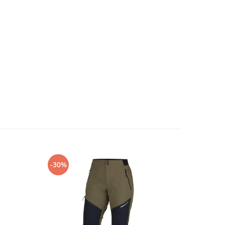
-30%
-40%