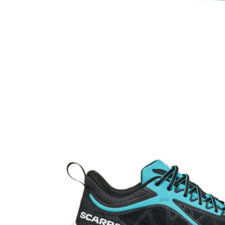
Tricouri & Maiouri
Veste
Incaltaminte drumetie
Bocanci alpinism
Ghete drumetie
Pantofi drumetie
Sandale
Intretinere echipamente
Rucsacuri & Accesorii
Saci de dormit
Saltele & Accesorii