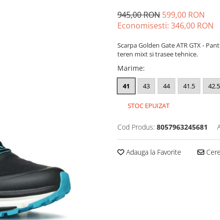
945,00 RON
599,00 RON
Economisesti:
346,00
RON
Scarpa Golden Gate ATR GTX - Pantofi
teren mixt si trasee tehnice.
Marime
:
41
43
44
41.5
42.5
STOC EPUIZAT
Cod Produs:
8057963245681
Adauga la Favorite
Cere 