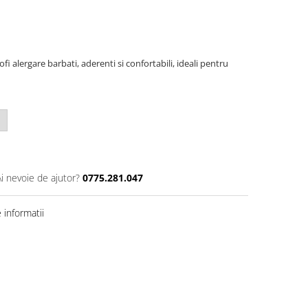
 alergare barbati, aderenti si confortabili, ideali pentru
Ai nevoie de ajutor?
0775.281.047
informatii