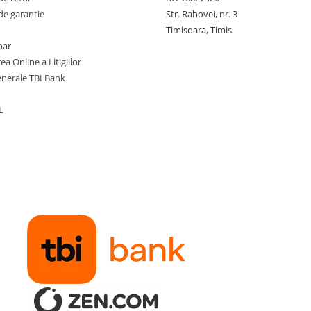
de garantie
Str. Rahovei, nr. 3
Timisoara, Timis
par
ea Online a Litigiilor
enerale TBI Bank
L