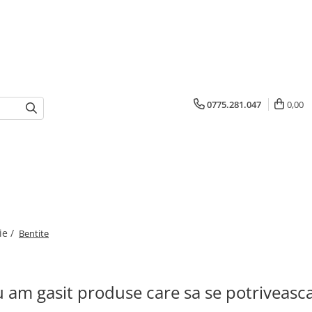
0775.281.047
0,00
ie /
Bentite
 am gasit produse care sa se potriveasc