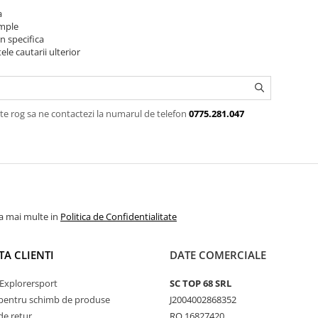
a
imple
n specifica
ele cautarii ulterior
te rog sa ne contactezi la numarul de telefon
0775.281.047
la mai multe in
Politica de Confidentialitate
TA CLIENTI
DATE COMERCIALE
Explorersport
SC TOP 68 SRL
pentru schimb de produse
J2004002868352
de retur
RO 16827420