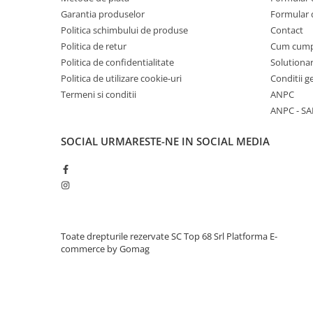
Tricouri & Maiouri
Garantia produselor
Formular 
Veste
Politica schimbului de produse
Contact
Incaltaminte drumetie
Politica de retur
Cum cum
Politica de confidentialitate
Solutionar
Bocanci alpinism
Politica de utilizare cookie-uri
Conditii g
Ghete drumetie
Termeni si conditii
ANPC
Pantofi drumetie
ANPC - SA
Sandale
Intretinere echipamente
SOCIAL
URMARESTE-NE IN SOCIAL MEDIA
Rucsacuri & Accesorii
Saci de dormit
Saltele & Accesorii
Toate drepturile rezervate SC Top 68 Srl
Platforma E-
commerce by Gomag