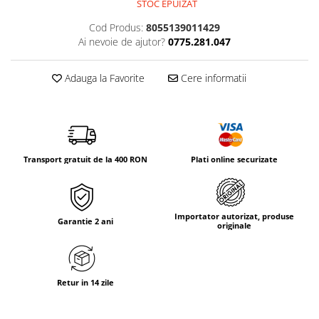
STOC EPUIZAT
Tricouri & Maiouri
Veste
Cod Produs:
8055139011429
Ai nevoie de ajutor?
0775.281.047
Incaltaminte drumetie
Bocanci alpinism
Adauga la Favorite
Cere informatii
Ghete drumetie
Pantofi drumetie
Sandale
Intretinere echipamente
Transport gratuit de la 400 RON
Plati online securizate
Rucsacuri & Accesorii
Saci de dormit
Saltele & Accesorii
Importator autorizat, produse
Garantie 2 ani
originale
Retur in 14 zile