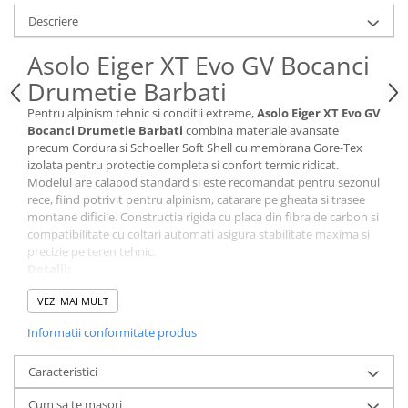
Descriere
Asolo Eiger XT Evo GV Bocanci
Drumetie Barbati
Pentru alpinism tehnic si conditii extreme,
Asolo Eiger XT Evo GV
Bocanci Drumetie Barbati
combina materiale avansate
precum Cordura si Schoeller Soft Shell cu membrana Gore-Tex
izolata pentru protectie completa si confort termic ridicat.
Modelul are calapod standard si este recomandat pentru sezonul
rece, fiind potrivit pentru alpinism, catarare pe gheata si trasee
montane dificile. Constructia rigida cu placa din fibra de carbon si
compatibilitate cu coltari automati asigura stabilitate maxima si
precizie pe teren tehnic.
Detalii:
Recomandat pentru: alpinism tehnic, catarare pe gheata, trasee
VEZI MAI MULT
montane dificile, expeditii in conditii extreme
Sezon: iarna, conditii alpine
Informatii conformitate produs
Nivel protectie / performanta: foarte ridicat
Calapod (fit): normal fit
Caracteristici
Material principal: Cordura, Schoeller Soft Shell, microfibra
Tehnologie principala: Gore-Tex Insulated Comfort Footwear
Cum sa te masori
Greutate: 700 g