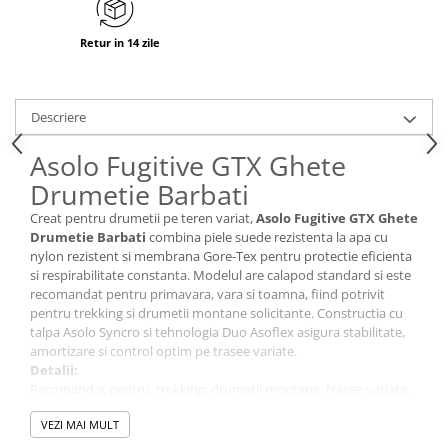
Retur in 14 zile
Descriere
Asolo Fugitive GTX Ghete
Drumetie Barbati
Creat pentru drumetii pe teren variat,
Asolo Fugitive GTX Ghete
Drumetie Barbati
combina piele suede rezistenta la apa cu
nylon rezistent si membrana Gore-Tex pentru protectie eficienta
si respirabilitate constanta. Modelul are calapod standard si este
recomandat pentru primavara, vara si toamna, fiind potrivit
pentru trekking si drumetii montane solicitante. Constructia cu
talpa Asolo Syncro si tehnologia Duo Asoflex asigura stabilitate,
amortizare si control optim pe trasee variate.
Detalii:
Recomandat pentru: trekking, drumetii montane, trasee variate,
ture de o zi sau mai multe zile
VEZI MAI MULT
Sezon: primavara, vara, toamna
Nivel protectie / performanta: ridicat