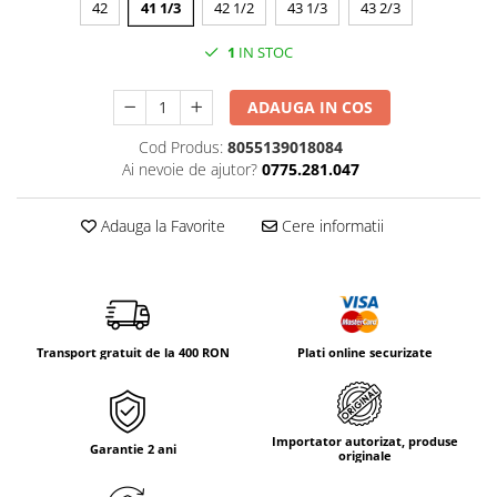
42
41 1/3
42 1/2
43 1/3
43 2/3
Tricouri & Maiouri
Veste
1
IN STOC
Incaltaminte drumetie
Bocanci alpinism
ADAUGA IN COS
Ghete drumetie
Cod Produs:
8055139018084
Pantofi drumetie
Ai nevoie de ajutor?
0775.281.047
Sandale
Intretinere echipamente
Adauga la Favorite
Cere informatii
Rucsacuri & Accesorii
Saci de dormit
Saltele & Accesorii
Transport gratuit de la 400 RON
Plati online securizate
Importator autorizat, produse
Garantie 2 ani
originale