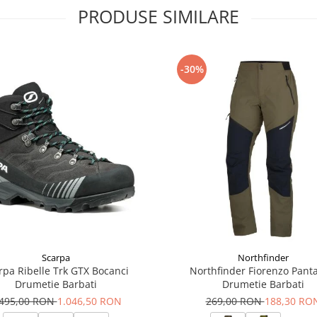
 absorbtia apei in conditii de
PRODUSE SIMILARE
cuarea vaporilor pentru confort
ilitate ridicata si
-30%
e impermeabilizare si
reaza senzatia confortabila la
u drumetii montane si
ontane umede si deplasari zilnice
rtate in camping, trekking sau
EX?
e impermeabile respirabile
Scarpa
Northfinder
rpa Ribelle Trk GTX Bocanci
Northfinder Fiorenzo Panta
plimentara dupa ciclul complet de
Drumetie Barbati
Drumetie Barbati
.495,00 RON
1.046,50 RON
269,00 RON
188,30 RO