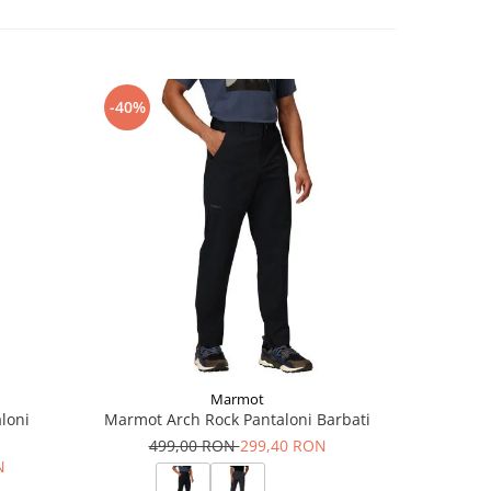
-40%
-30%
Marmot
loni
Marmot Arch Rock Pantaloni Barbati
Milo
499,00 RON
299,40 RON
15
N