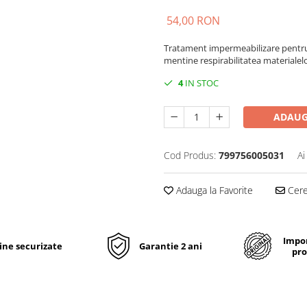
54,00 RON
Tratament impermeabilizare pentru 
mentine respirabilitatea materialelo
4
IN STOC
ADAUG
Cod Produs:
799756005031
Ai
Adauga la Favorite
Cere 
Impor
line securizate
Garantie 2 ani
pro