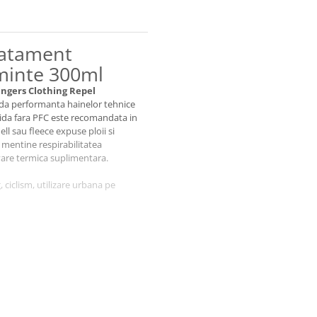
ratament
minte 300ml
ngers Clothing Repel
da performanta hainelor tehnice
chida fara PFC este recomandata in
l sau fleece expuse ploii si
mentine respirabilitatea
ivare termica suplimentara.
iclism, utilizare urbana pe
 mentinerea respirabilitatii
 haine tehnice
ctie hidrofuga durabila
 protectie durabila