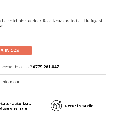
haine tehnice outdoor. Reactiveaza protectia hidrofuga si
r.
A IN COS
 nevoie de ajutor?
0775.281.047
informatii
tator autorizat,
Retur in 14 zile
duse originale