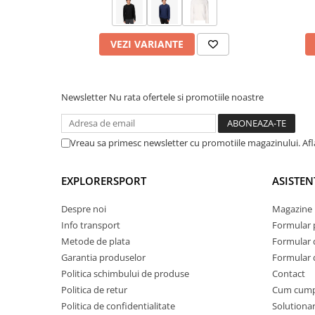
Da, tratamentul este compatibil cu fleece, softshell si alte
Este produsul potrivit pentru utilizare frecventa?
Da, poate fi utilizat periodic pentru mentinerea performan
echipamentului tehnic.
VEZI VARIANTE
Are miros puternic dupa utilizare?
Nu, formula are miros neutru si nu lasa reziduuri neplacu
Caracteristici:
Adauga impermeabilizare durabila
Newsletter
Nu rata ofertele si promotiile noastre
Mentine respirabilitatea materialului
Reactiveaza performanta initiala a echipamentului
Compatibil cu membrane tehnice moderne
Vreau sa primesc newsletter cu promotiile magazinului. Af
Functioneaza fara activare termica
Miros neutru
Ambalaj 100% reciclat
EXPLORERSPORT
ASISTEN
Aprobat bluesign
Formula fara PFC
Despre noi
Magazine 
Tehnologii:
Info transport
Formular 
PFC-free
Metode de plata
Formular 
bluesign approved
Alte informatii:
Garantia produselor
Formular 
Brand:
Grangers
Politica schimbului de produse
Contact
Vezi toate produsele de intretinere:
Politica de retur
Cum cum
Ingrijirea produsului:
Politica de confidentialitate
Solutionar
Agita recipientul inainte de utilizare