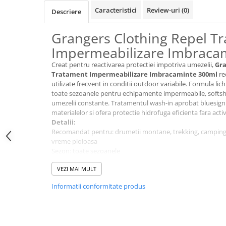
Tricouri & Maiouri
Caracteristici
Review-uri
(0)
Descriere
Veste
Incaltaminte drumetie
Grangers Clothing Repel T
Bocanci alpinism
Impermeabilizare Imbraca
Ghete drumetie
Creat pentru reactivarea protectiei impotriva umezelii,
Gra
Pantofi drumetie
Tratament Impermeabilizare Imbracaminte 300ml
re
utilizate frecvent in conditii outdoor variabile. Formula li
Sandale
toate sezoanele pentru echipamente impermeabile, softshel
Intretinere echipamente
umezelii constante. Tratamentul wash-in aprobat bluesign 
materialelor si ofera protectie hidrofuga eficienta fara act
Rucsacuri & Accesorii
Detalii:
Saci de dormit
Recomandat pentru: drumetii montane, trekking, camping, c
vreme ploioasa
Saltele & Accesorii
Sezon: toate sezoanele
Nivel protectie / performanta: impermeabilizare durabila si
VEZI MAI MULT
Material principal: solutie lichida pentru impermeabilizare
Tehnologie principala: tratament wash-in PFC-free cu prote
Informatii conformitate produs
Greutate: nu este mentionata de producator
Gen: unisex
Tratament impermeabilizare haine tehnice cu
impotriva umezelii