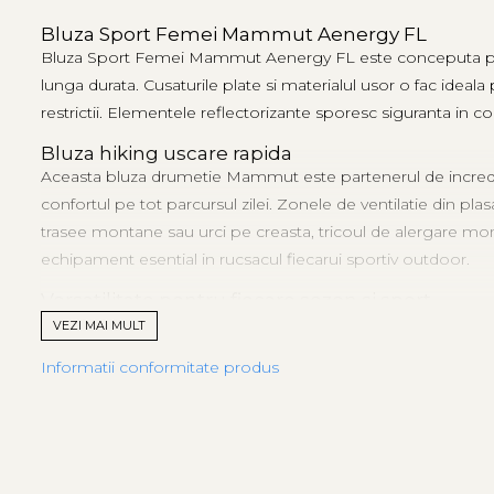
Bluza Sport Femei Mammut Aenergy FL
Bluza Sport Femei Mammut Aenergy FL este conceputa pentru a
lunga durata. Cusaturile plate si materialul usor o fac ideal
restrictii. Elementele reflectorizante sporesc siguranta in co
Bluza hiking uscare rapida
Aceasta bluza drumetie Mammut este partenerul de incredere
confortul pe tot parcursul zilei. Zonele de ventilatie din pl
trasee montane sau urci pe creasta, tricoul de alergare mo
echipament esential in rucsacul fiecarui sportiv outdoor.
Versatilitate pentru fiecare sezon si sport
Bluza multisport Mammut Aenergy FL este alegerea ideala pen
VEZI MAI MULT
precisa o fac potrivita atat ca strat de baza, cat si ca strat
Informatii conformitate produs
bluza combina eficienta termica, protectia si mobilitatea in
Caracteristici:
100% poliester reciclat
Zone de ventilatie din plasa pe spate si sub brate