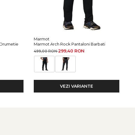
Marmot
Mi
 Drumetie
Marmot Arch Rock Pantaloni Barbati
Mi
299,40 RON
499,00 RON
15
VEZI VARIANTE