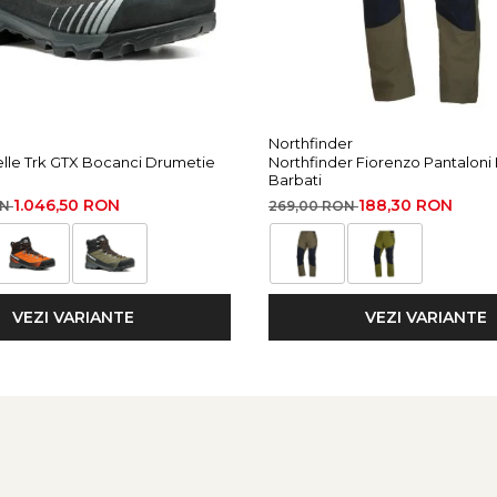
Northfinder
elle Trk GTX Bocanci Drumetie
Northfinder Fiorenzo Pantaloni
Barbati
1.046,50 RON
188,30 RON
ON
269,00 RON
a petelor
VEZI VARIANTE
VEZI VARIANTE