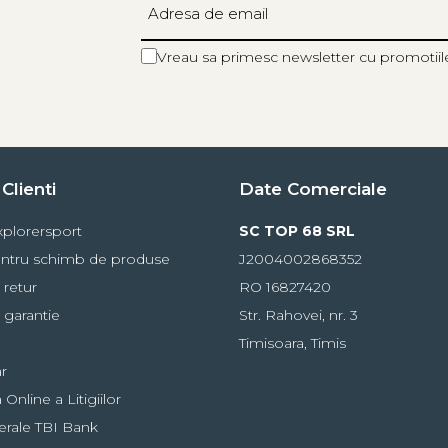
Vreau sa primesc newsletter cu promotiil
Clienti
Date Comerciale
plorersport
SC TOP 68 SRL
ntru schimb de produse
J2004002868352
 retur
RO 16827420
 garantie
Str. Rahovei, nr. 3
Timisoara, Timis
r
Online a Litigiilor
erale TBI Bank