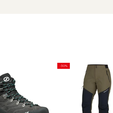
cerea mirosurilor neplacute
Trail Running, Via Ferrata
 100% Poliester
-30%