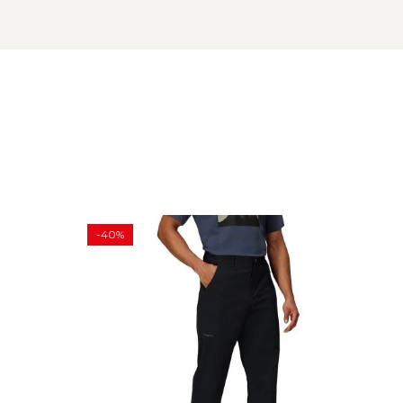
-40%
-30