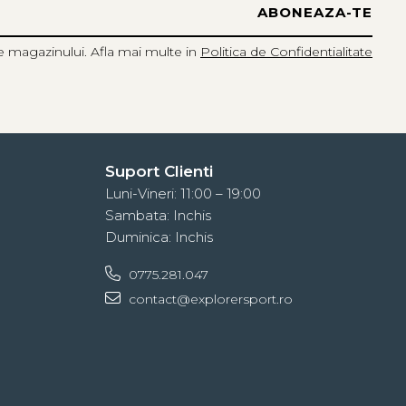
e magazinului. Afla mai multe in
Politica de Confidentialitate
Suport Clienti
Luni-Vineri: 11:00 – 19:00
Sambata: Inchis
Duminica: Inchis
0775.281.047
contact@explorersport.ro