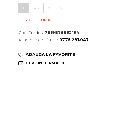
L
XS
M
S
STOC EPUIZAT
Cod Produs:
7619876592194
Ai nevoie de ajutor?
0775.281.047
ADAUGA LA FAVORITE
CERE INFORMATII