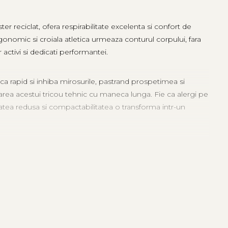
reciclat, ofera respirabilitate excelenta si confort de
rgonomic si croiala atletica urmeaza conturul corpului, fara
 activi si dedicati performantei.
 rapid si inhiba mirosurile, pastrand prospetimea si
ecarea acestui tricou tehnic cu maneca lunga. Fie ca alergi pe
tea redusa si compactabilitatea o transforma intr-un
alpinism sau via ferrata. Materialul tehnic si croiala
tivilor care cauta echipament fiabil si sustenabil. Aceasta