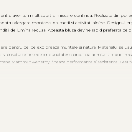
venturi multisport si miscare continua. Realizata din poliester 
a pentru alergare montana, drumetii si activitati alpine. Designul e
nditii de lumina redusa. Aceasta bluza devine rapid preferata celor
 pentru cei ce exploreaza muntele si natura. Materialul se usuca
asa si cusaturile netede imbunatatesc circulatia aerului si reduc fr
ntana Mammut Aenergy livreaza performanta si rezistenta. Greuta
tru o gama larga de activitati outdoor: alergare montana, hiking, 
 intermediar. Designul simplu, dar functional, raspunde nevoilor spor
tr-un singur produs de top.