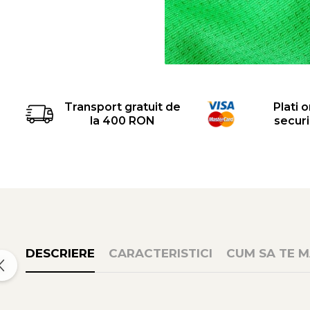
Transport gratuit de
Plati o
la 400 RON
secur
DESCRIERE
CARACTERISTICI
CUM SA TE M