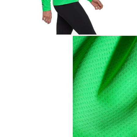
Tricouri & Maiouri
Veste
Incaltaminte drumetie
Bocanci alpinism
Ghete drumetie
Pantofi drumetie
Sandale
Intretinere echipamente
Rucsacuri & Accesorii
Saci de dormit
Saltele & Accesorii