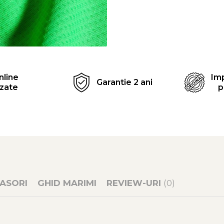
Distribuie
pe
Facebook
nline
Imp
Garantie 2 ani
izate
p
ASORI
GHID MARIMI
REVIEW-URI
(0)