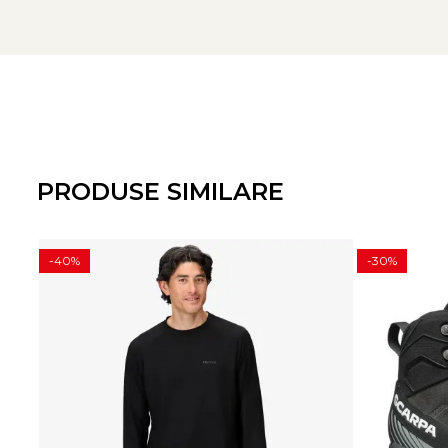
Cusaturi plate merrow pentru confort crescut
Tratament HeiQ Fresh FFL – tehnologie bio pentru redu
Uscare rapida
Elemente reflectorizante
Potrivit pentru: Escalada, Drumetii, Alpinism, Ski de tura, 
Croiala: Athletic Fit
Greutate: 101 g
PRODUSE SIMILARE
Materiale: Insertie – 100% Poliester / Material principal –
Performanta:
-40%
-30%
Respirabilitate – 5/6
Compactabilitate – 5/6
Greutate redusa – 5/6
Uscare rapida – 5/6
Durabilitate – 4/6
Elasticitate – 4/6
Tehnologii