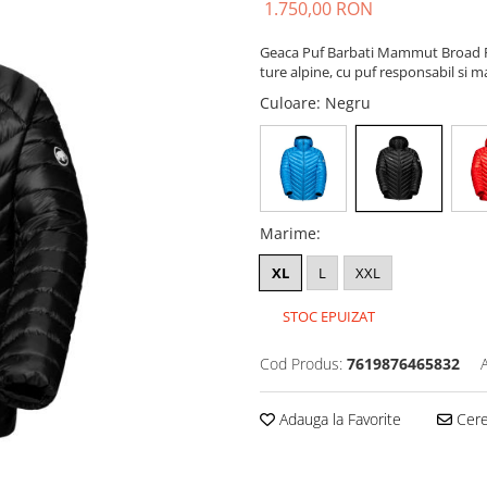
1.750,00 RON
Geaca Puf Barbati Mammut Broad Pe
ture alpine, cu puf responsabil si 
Culoare
: Negru
Marime
:
XL
L
XXL
STOC EPUIZAT
Cod Produs:
7619876465832
Adauga la Favorite
Cere 