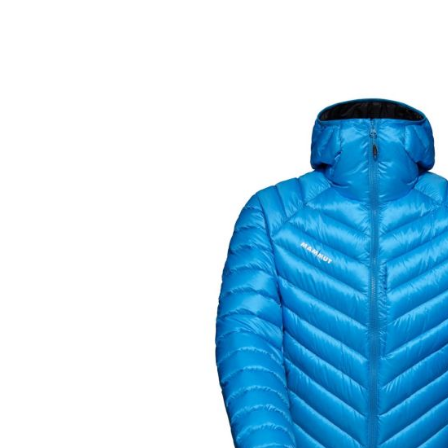
Tricouri & Maiouri
Veste
Incaltaminte drumetie
Bocanci alpinism
Ghete drumetie
Pantofi drumetie
Sandale
Intretinere echipamente
Rucsacuri & Accesorii
Saci de dormit
Saltele & Accesorii