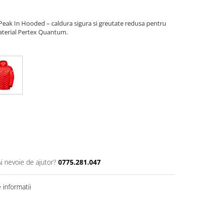
ak In Hooded – caldura sigura si greutate redusa pentru
material Pertex Quantum.
Ai nevoie de ajutor?
0775.281.047
informatii