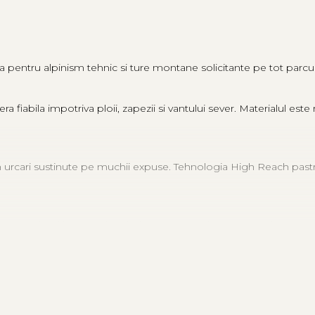
 pentru alpinism tehnic si ture montane solicitante pe tot parcur
a fiabila impotriva ploii, zapezii si vantului sever. Materialul este
in urcari sustinute pe muchii expuse. Tehnologia High Reach pastre
ampul vizual in pasajele tehnice. Fermoarele
Aquaguard
protejeaz
ta, sustinand performanta membranei la expunere indelungata. Ca