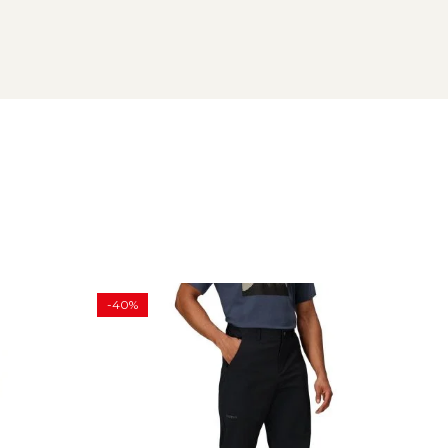
i operare usoara cu manusi
-40%
-30