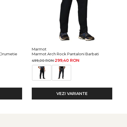
Marmot
Mi
 Drumetie
Marmot Arch Rock Pantaloni Barbati
Mi
299,40 RON
499,00 RON
15
VEZI VARIANTE