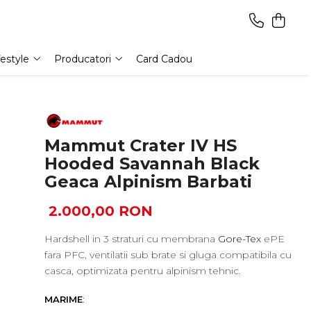
festyle
Producatori
Card Cadou
Mammut Crater IV HS
Hooded Savannah Black
Geaca Alpinism Barbati
2.000,00 RON
Hardshell in 3 straturi cu membrana
Gore-Tex
ePE
fara PFC, ventilatii sub brate si gluga compatibila cu
casca, optimizata pentru alpinism tehnic.
MARIME
: