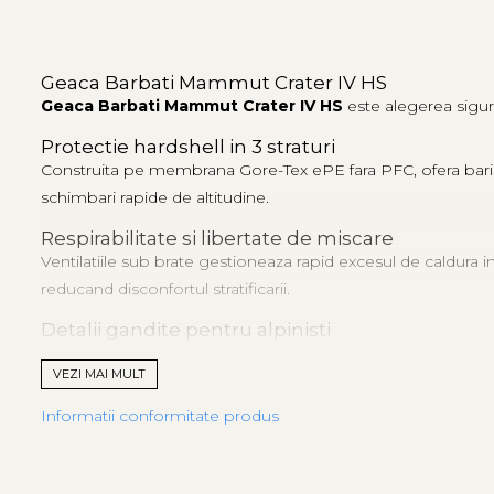
Geaca Barbati Mammut Crater IV HS
Geaca Barbati Mammut Crater IV HS
este alegerea sigura
Protectie hardshell in 3 straturi
Construita pe membrana
Gore-Tex
ePE fara PFC, ofera barier
schimbari rapide de altitudine.
Respirabilitate si libertate de miscare
Ventilatiile sub brate gestioneaza rapid excesul de caldura 
reducand disconfortul stratificarii.
Detalii gandite pentru alpinisti
Gluga compatibila cu casca se regleaza precis si mentine c
VEZI MAI MULT
spatiul pentru straturi.
Informatii conformitate produs
Design si functionalitate hardshell
Finisajul DWR fara PFC respinge ploaia marunta si lapovi
certificarea Bluesign valideaza lantul responsabil.