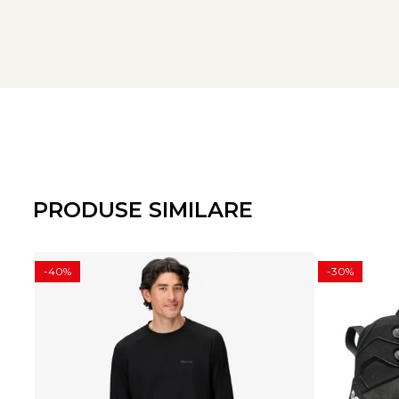
Caracteristici:
Tesatura
Gore-Tex
in 3 straturi cu membrana ePE fara P
Tesatura exterioara si captuseala din 100% poliester recic
Tratamente material: Impregnare
DWR fara PFC
Captuseala vopsita cu
Solution Dyed
pentru un proces d
Grosime material: 75 Deni
Gluga impermeabila, reglabila vertical si orizontal, compa
Fermoar frontal YKK
Aquaguard
bidirectional rezistent l
PRODUSE SIMILARE
Ventilatie sub brate cu fermoar bidirectional rezistent la
Tehnologie Mammut High Reach pentru libertate de mis
Doua buzunare frontale compatibile cu hamul de escal
-40%
-30%
Buzunar interior cu fermoar
Maneci preformate cu inchidere velcro
Latimea tivului ajustabila cu snur
Tratament DWR fara PFC
Greutate: 482 g
Croiala: Regular fit