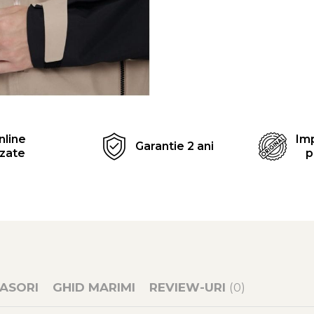
Distribuie
pe
Facebook
nline
Imp
Garantie 2 ani
izate
p
ASORI
GHID MARIMI
REVIEW-URI
(0)