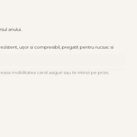
sul anului.
 rezistent, ușor si compresibil, pregatit pentru rucsac si
aza mobilitatea cand asiguri sau te intinzi pe prize,
a accesul la buzunare, iar croiala regular fit echilibreaza
ptuseala
Solution Dyed
reduce consumul de apa, iar