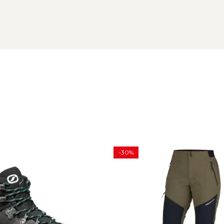
FC
lat
e productie mai sustenabil si un consum redus de apa
tibila cu casca si cu cozoroc intarit pentru vizibilitate optima s
a apa
 apa
care completa la catarare
ada, cu fermoare impermeabile
-30%