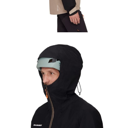
Tricouri & Maiouri
Veste
Incaltaminte drumetie
Bocanci alpinism
Ghete drumetie
Pantofi drumetie
Sandale
Intretinere echipamente
Rucsacuri & Accesorii
Saci de dormit
Saltele & Accesorii