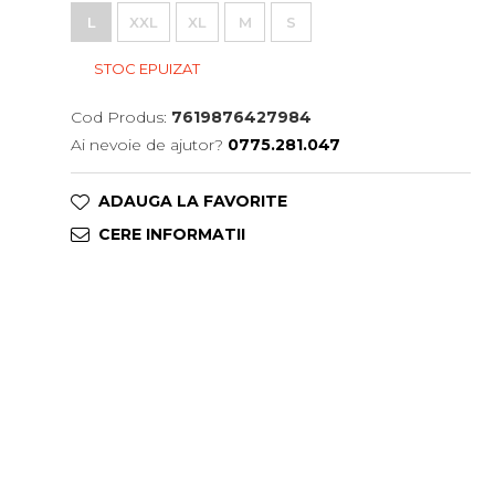
L
XXL
XL
M
S
STOC EPUIZAT
Cod Produs:
7619876427984
Ai nevoie de ajutor?
0775.281.047
ADAUGA LA FAVORITE
CERE INFORMATII