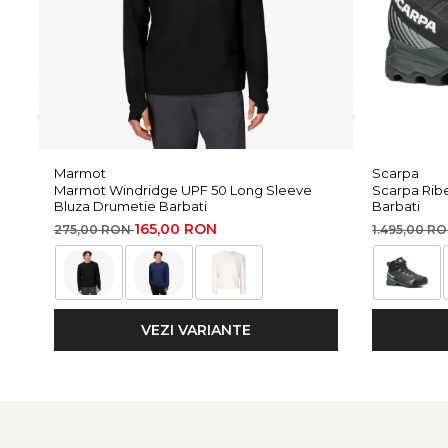
Coloana de apa: 28.000 mm
RET: <13 m² Pa/W
Material membrana: Polietilena
Captuseala: Poliester reciclat
Insertii: Poliester
Certificare:
Bluesign Product
Activitati recomandate: Drumetie, Ski de tura, Trekking
Marmot
Scarpa
Marmot Windridge UPF 50 Long Sleeve
Scarpa Rib
Tehnologii:
Bluza Drumetie Barbati
Barbati
165,00 RON
275,00 RON
1.495,00 R
Membrana
Gore-Tex
ePE in 3 straturi
DWR fara PFC
Solution Dyed
Mammut High Reach Technology
VEZI VARIANTE
Fermoare
YKK
cu tratament
Aquaguard
Bluesign Product
Ingrijirea produsului: