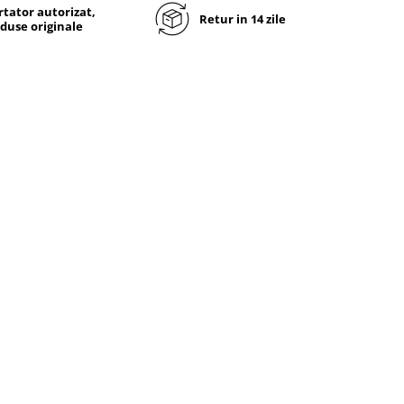
tator autorizat,
Retur in 14 zile
duse originale