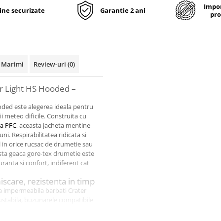
Impor
line securizate
Garantie 2 ani
pro
 Marimi
Review-uri
(0)
 Light HS Hooded –
ed este alegerea ideala pentru
 meteo dificile. Construita cu
a PFC
, aceasta jacheta mentine
ni. Respirabilitatea ridicata si
in orice rucsac de drumetie sau
easta geaca gore-tex drumetie este
uranta si confort, indiferent cat
scare, rezistenta in timp
eta impermeabila barbati Crater
ajustabila, buzunarele compatibile
 conteaza cand esti expus
din
poliester reciclat