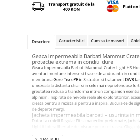
Facebook
Transport gratuit de la
Plati on
400 RON
Caracteristici
Cum sa te masori
Ghid
Descriere
Geaca Impermeabila Barbati Mammut Crater
protectie extrema in conditii dure
Geaca Impermeabila Barbati Mammut Crater Light HS Hood
aventuri montane intense si trasee de anduranta in conditii
membrana
Gore-Tex ePE
in 3 straturi si tratament
DWR far
umezeala la distanta chiar si in cele mai neprietenoase furtu
greutatea redusa o transforma intr-un companion esential 
alpinism. Inspirata de nevoile reale ale exploratorilor, ac
creata pentru a rezista si pentru a inspira. Bucura-te de sig
de departe mergi.
Jacheta impermeabila barbati – usurinta in mi
Datorita croielii Regular Fit si manecilor preformate, jach
Light iti ofera libertate de miscare pe orice traseu. Gluga 
cu rucsacul si fermoarele
YKK Aquaguard
sunt detalii care
intemperiilor. Captuseala vopsita in solutie si materialele 
VEZI MAI MULT