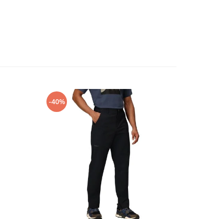
-40%
-30%