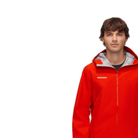
Tricouri & Maiouri
Veste
Incaltaminte drumetie
Bocanci alpinism
Ghete drumetie
Pantofi drumetie
Sandale
Intretinere echipamente
Rucsacuri & Accesorii
Saci de dormit
Saltele & Accesorii