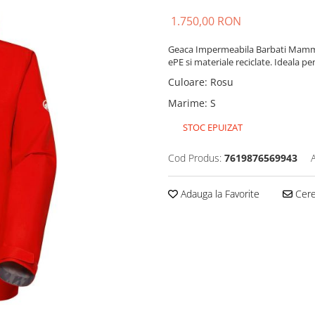
1.750,00 RON
Geaca Impermeabila Barbati Mammut
ePE si materiale reciclate. Ideala pe
Culoare
:
Rosu
Marime
:
S
STOC EPUIZAT
Cod Produs:
7619876569943
Adauga la Favorite
Cere 