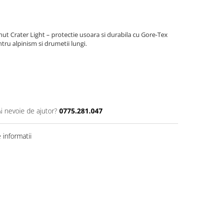
 Crater Light – protectie usoara si durabila cu Gore-Tex
ntru alpinism si drumetii lungi.
Ai nevoie de ajutor?
0775.281.047
informatii