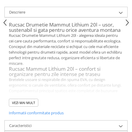
Descriere
Rucsac Drumetie Mammut Lithium 20l – usor,
sustenabil si gata pentru orice aventura montana
Rucsac Drumetie Mammut Lithium 20l - alegerea ideala pentru
cei care cauta performanta, confort si responsabilitate ecologica.
Conceput din materiale reciclate si echipat cu cele mai eficiente
tehnologii pentru drumetii rapide, acest model ofera un echilibru
perfect intre greutate redusa, organizare eficienta si libertate de
miscare.
Rucsac Mammut Lithium 20l – confort si
organizare pentru zile intense pe traseu
Bretelele usoare si respirabile din spuma EVA, cu design
ergonomic si canale de ventilatie, ofera confort pe distante lungi.
Compartimentul principal spatios este completat de buzunare
laterale din plasa si un buzunar frontal cu fermoar, pentru acces
rapid la esentiale. Centura de sold captusita cu buzunar pentru
VEZI MAI MULT
telefon si optiunea de detasare adauga flexibilitate si
Informatii conformitate produs
functionalitate.
Rucsac 20l drumetie – usor, versatil si pregatit de
vreme instabila
Caracteristici
Rucsacul este dotat cu husa de ploaie integrata si detasabila, gata