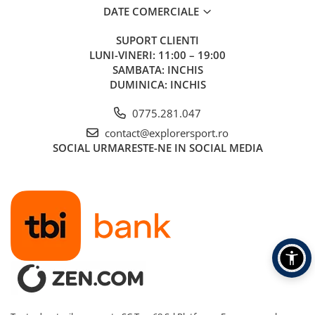
Greutate : 740 g
DATE COMERCIALE
Tehnologii:
SUPORT CLIENTI
LUNI-VINERI: 11:00 – 19:00
bluesign Product
PFC-free DWR
SAMBATA: INCHIS
Fair Wear
DUMINICA: INCHIS
Reciclat
0775.281.047
Informatii aditionale
contact@explorersport.ro
Brand:
Mammut
SOCIAL
URMARESTE-NE IN SOCIAL MEDIA
Vezi si celelalte produse din categoria:
Rucsacuri