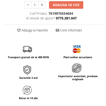
Tricouri & Maiouri
ADAUGA IN COS
Veste
Cod Produs:
7619876554604
Incaltaminte drumetie
Ai nevoie de ajutor?
0775.281.047
Bocanci alpinism
Ghete drumetie
Adauga la Favorite
Cere informatii
Pantofi drumetie
Sandale
Intretinere echipamente
Rucsacuri & Accesorii
Transport gratuit de la 400 RON
Plati online securizate
Saci de dormit
Saltele & Accesorii
Importator autorizat, produse
Garantie 2 ani
originale
Retur in 14 zile