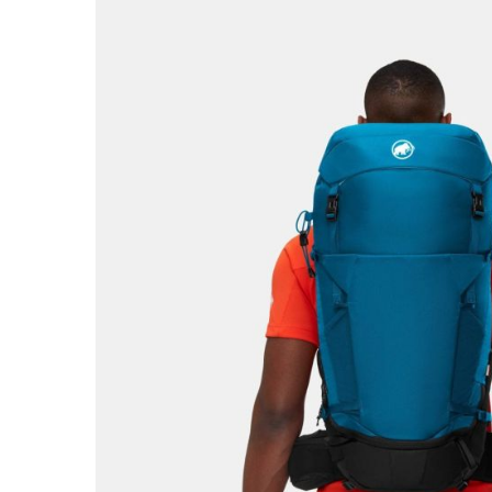
Tricouri & Maiouri
Veste
Incaltaminte drumetie
Bocanci alpinism
Ghete drumetie
Pantofi drumetie
Sandale
Intretinere echipamente
Rucsacuri & Accesorii
Saci de dormit
Saltele & Accesorii