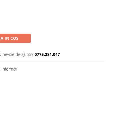
A IN COS
Ai nevoie de ajutor?
0775.281.047
informatii