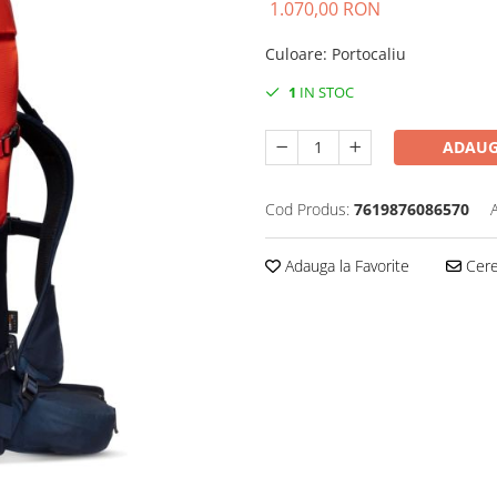
1.070,00 RON
Culoare
:
Portocaliu
1
IN STOC
ADAUG
Cod Produs:
7619876086570
Adauga la Favorite
Cere 