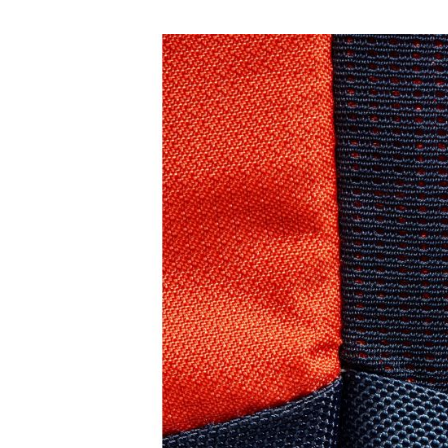
Tricouri & Maiouri
Veste
Incaltaminte drumetie
Bocanci alpinism
Ghete drumetie
Pantofi drumetie
Sandale
Intretinere echipamente
Rucsacuri & Accesorii
Saci de dormit
Saltele & Accesorii