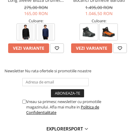
Long Sleeve Bluza Drumetie
Bocanci Drumetie Barbati
Croiala: Regular
Barbati
275,00 RON
1.495,00 RON
Tehnologii
165,00 RON
1.046,50 RON
Culoare:
Culoare:
Flower Down
- combina proprietatile fibrei Kapok si ale
pufului reciclat, oferind performante tehnice ridicate cu
impact minim asupra mediului.
Bluesign
- garanteaza materiale sustenabile si procese de
fabricatie sigure pentru oameni si natura.
VEZI VARIANTE
VEZI VARIANTE
Informatii aditionale
Brand:
Marmot
Vezi si celelalte produse din categoria:
Geci iarna barbati
Newsletter
Nu rata ofertele si promotiile noastre
Vreau sa primesc newsletter cu promotiile
magazinului. Afla mai multe in
Politica de
Confidentialitate
EXPLORERSPORT