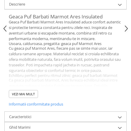
Descriere
Geaca Puf Barbati Marmot Ares Insulated
Geaca Puf Barbati Marmot Ares Insulated aduce confort autentic
si protectie termica constanta pentru zilele reci. Inspirata de
aventuri urbane si escapade montane, combina stil retro cu
performanta moderna, mentinandu-te in miscare.
Usoara, calduroasa, pregatita: geaca puf Marmot Ares
Cu geaca puf Marmot Ares, fiecare pas se simte mai usor, iar
caldura ramane aproape. Materialul reciclat si croiala echilibrata
ofera mobilitate naturala, fara volum inutil, potrivita orasului sau
traseelor. Poti impacheta rapid jacheta in rucsac, pastrand
siguranta obiectelor si confortul termic in orice pauza.
Echilibru perfect pentru ritmul zilnic: geaca puf barbati Marmot
Ca geaca puf barbati Marmot, Ares livreaza echilibrul ideal intre
greutate redusa si izolatie fiabila pe termen lung. Detaliile
practice, precum buzunarele cu fermoar si tivul ajustabil, sporesc
VEZI MAI MULT
functionalitatea in naveta zilnica sau weekend. Designul curat si
finisajele rezistente completeaza tinuta, mentinand aspectul
Informatii conformitate produs
ingrijit chiar dupa sezoane repetate de folosire.
Caldura responsabila pentru iarna: geaca iarna puf si geaca
Caracteristici
calduroasa iarna
Pentru cei care cauta geaca iarna puf, Ares ofera performanta
constanta, respirabilitate echilibrata si confort placut in miscare.
Ghid Marimi