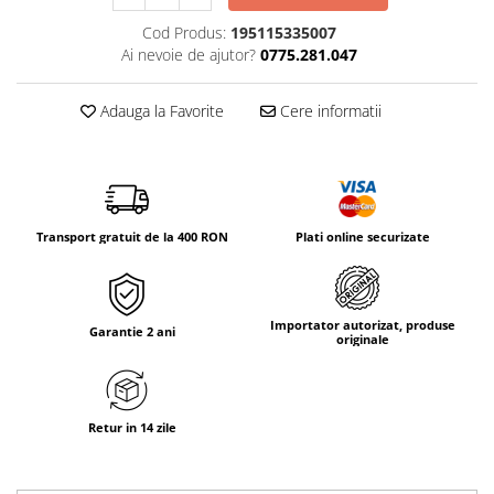
Tricouri & Maiouri
Cod Produs:
195115335007
Veste
Ai nevoie de ajutor?
0775.281.047
Incaltaminte drumetie
Bocanci alpinism
Adauga la Favorite
Cere informatii
Ghete drumetie
Pantofi drumetie
Sandale
Intretinere echipamente
Transport gratuit de la 400 RON
Plati online securizate
Rucsacuri & Accesorii
Saci de dormit
Saltele & Accesorii
Importator autorizat, produse
Garantie 2 ani
originale
Retur in 14 zile