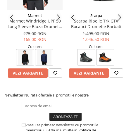
Lungime: 71.12 cm
Greutate: 666 g
Croiala: Regular
Marmot
Scarpa
Marmot Windridge UPF 50
Scarpa Ribelle Trk GTX
Informatii aditionale
Long Sleeve Bluza Drumetie
Bocanci Drumetie Barbati
Brand:
Marmot
Barbati
275,00 RON
1.495,00 RON
Vezi si celelalte produse ale producatorului
Marmot
165,00 RON
1.046,50 RON
Vezi si celelalte produse din categoria:
Bluze Midlayer Barbati
Culoare:
Culoare:
VEZI VARIANTE
VEZI VARIANTE
Newsletter
Nu rata ofertele si promotiile noastre
Vreau sa primesc newsletter cu promotiile
magazinului. Afla mai multe in
Politica de