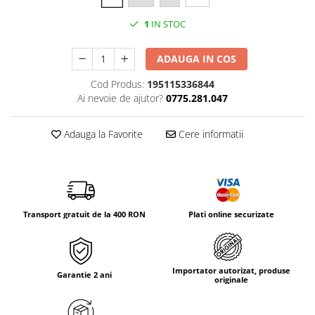
Tricouri & Maiouri
1
IN STOC
Veste
Incaltaminte drumetie
ADAUGA IN COS
Bocanci alpinism
Ghete drumetie
Cod Produs:
195115336844
Ai nevoie de ajutor?
0775.281.047
Pantofi drumetie
Sandale
Adauga la Favorite
Cere informatii
Intretinere echipamente
Rucsacuri & Accesorii
Saci de dormit
Saltele & Accesorii
Transport gratuit de la 400 RON
Plati online securizate
Importator autorizat, produse
Garantie 2 ani
originale