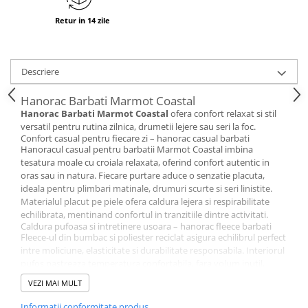
Retur in 14 zile
Descriere
Hanorac Barbati Marmot Coastal
Hanorac Barbati Marmot Coastal
ofera confort relaxat si stil
versatil pentru rutina zilnica, drumetii lejere sau seri la foc.
Confort casual pentru fiecare zi – hanorac casual barbati
Hanoracul casual pentru barbatii Marmot Coastal imbina
tesatura moale cu croiala relaxata, oferind confort autentic in
oras sau in natura. Fiecare purtare aduce o senzatie placuta,
ideala pentru plimbari matinale, drumuri scurte si seri linistite.
Materialul placut pe piele ofera caldura lejera si respirabilitate
echilibrata, mentinand confortul in tranzitiile dintre activitati.
Caldura pufoasa si intretinere usoara – hanorac fleece barbati
Fleece-ul din bumbac si poliester reciclat asigura echilibrul perfect
intre moliciune, elasticitate si durabilitate responsabila. Interiorul
pufos pastreaza temperatura confortabila, fara volum inutil,
pentru libertate de miscare in fiecare moment. Structura
VEZI MAI MULT
rezistenta ajuta hanoracul sa arate bine dupa multiple spalari,
mentinand forma si culoarea preferata.
Informatii conformitate produs