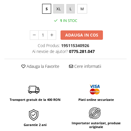
Tricouri & Maiouri
S
XL
L
M
Veste
Incaltaminte drumetie
1
IN STOC
Bocanci alpinism
Ghete drumetie
ADAUGA IN COS
Pantofi drumetie
Cod Produs:
195115340926
Sandale
Ai nevoie de ajutor?
0775.281.047
Intretinere echipamente
Adauga la Favorite
Cere informatii
Rucsacuri & Accesorii
Saci de dormit
Saltele & Accesorii
Transport gratuit de la 400 RON
Plati online securizate
Importator autorizat, produse
Garantie 2 ani
originale