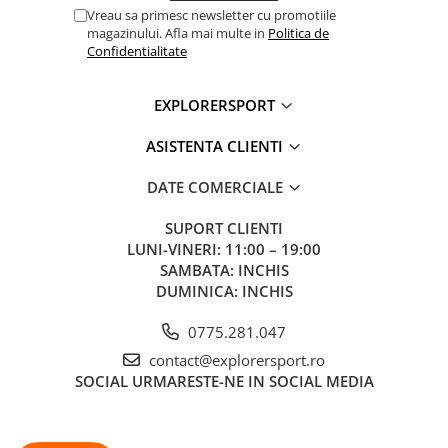
Vreau sa primesc newsletter cu promotiile
Ingrijirea produsului:
magazinului. Afla mai multe in
Politica de
Confidentialitate
Se spala la temperatura joasa, cu detergent pentru
imbracaminte tehnica
EXPLORERSPORT
Nu se folosesc inalbitori sau balsam pentru rufe
Se usuca la aer, departe de surse directe de caldura
ASISTENTA CLIENTI
Informatii aditionale
Brand:
Marmot
DATE COMERCIALE
Vezi si celelalte produse din categoria:
Geci barbati
SUPORT CLIENTI
LUNI-VINERI: 11:00 – 19:00
SAMBATA: INCHIS
DUMINICA: INCHIS
0775.281.047
contact@explorersport.ro
SOCIAL
URMARESTE-NE IN SOCIAL MEDIA