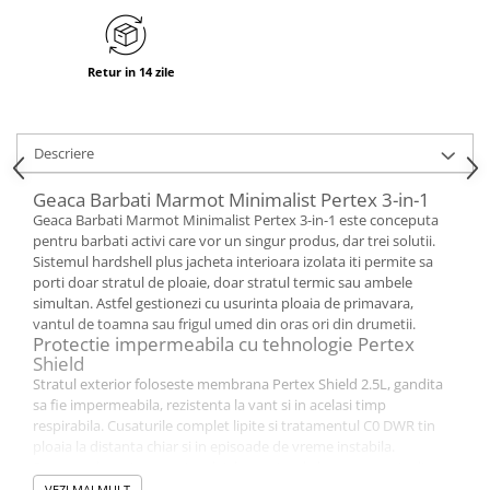
Retur in 14 zile
Descriere
Geaca Barbati Marmot Minimalist Pertex 3-in-1
Geaca Barbati Marmot Minimalist Pertex 3-in-1 este conceputa
pentru barbati activi care vor un singur produs, dar trei solutii.
Sistemul hardshell plus jacheta interioara izolata iti permite sa
porti doar stratul de ploaie, doar stratul termic sau ambele
simultan. Astfel gestionezi cu usurinta ploaia de primavara,
vantul de toamna sau frigul umed din oras ori din drumetii.
Protectie impermeabila cu tehnologie Pertex
Shield
Stratul exterior foloseste membrana Pertex Shield 2.5L, gandita
sa fie impermeabila, rezistenta la vant si in acelasi timp
respirabila. Cusaturile complet lipite si tratamentul C0 DWR tin
ploaia la distanta chiar si in episoade de vreme instabila.
Fermoarele rezistente si reglajele precise de la mansete si talie
blocheaza intrarea aerului rece in zona trunchiului.
VEZI MAI MULT