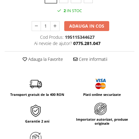
Tricouri & Maiouri
2
IN STOC
Veste
Incaltaminte drumetie
ADAUGA IN COS
Bocanci alpinism
Ghete drumetie
Cod Produs:
195115344627
Ai nevoie de ajutor?
0775.281.047
Pantofi drumetie
Sandale
Adauga la Favorite
Cere informatii
Intretinere echipamente
Rucsacuri & Accesorii
Saci de dormit
Saltele & Accesorii
Transport gratuit de la 400 RON
Plati online securizate
Importator autorizat, produse
Garantie 2 ani
originale