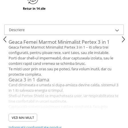
Retur in 14 zile
Descriere
Geaca Femei Marmot Minimalist Pertex 3 in 1
Geaca Femei Marmot Minimalist Pertex 3 in 1 – iti ofera trei
configuratii, pentru ploaie rece, vant taios, sau zile instabile.
Porti doar shell-ul impermeabil, doar captuseala izolata, sau le
combini rapid cand vremea se schimba brusc.
Te misti usor prin oras sau pe poteci, fara volum inutil, dar cu
protectie completa.
Geaca 3 in 1 dama
Cand dimineata e umeda si dupa-amiaza devine calda, sistemul 3
in 1 iti salveaza energia si timpul.
Shell-ul Pertex Shield se impacheteaza usor, iar respirabilitatea te
tine confortabil in urcari sustinute.
Captuseala sintetica pastreaza caldura constanta, fara grija
umezelii, cand traseul cere ritm alert.
Geaca impermeabila dama
VEZI MAI MULT
Cand ploaia incepe pe neasteptate, constructia in 2,5 straturi si
Informatii conformitate produs
etansarea cusaturilor blocheaza apa eficient.