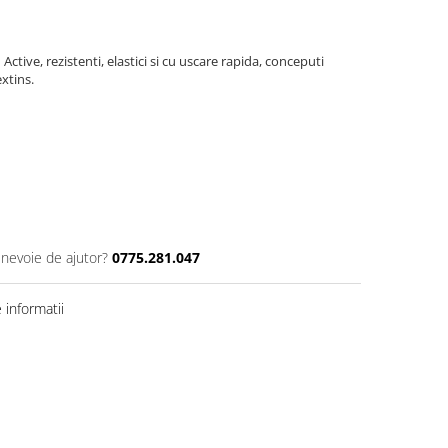
ive, rezistenti, elastici si cu uscare rapida, conceputi
xtins.
 nevoie de ajutor?
0775.281.047
informatii