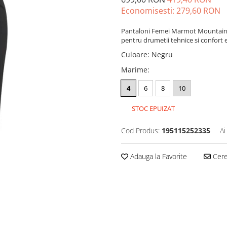
Economisesti:
279,60
RON
Pantaloni Femei Marmot Mountain Act
pentru drumetii tehnice si confort e
Culoare
:
Negru
Marime
:
4
6
8
10
STOC EPUIZAT
Cod Produs:
195115252335
Ai
Adauga la Favorite
Cere 