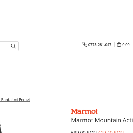
0775.281.047
0,00
 Pantaloni Femei
Marmot Mountain Acti
699,00 RON
419,40 RON