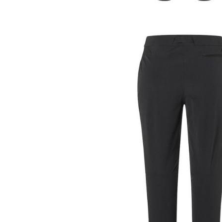
Tricouri & Maiouri
Veste
Incaltaminte drumetie
Bocanci alpinism
Ghete drumetie
Pantofi drumetie
Sandale
Intretinere echipamente
Rucsacuri & Accesorii
Saci de dormit
Saltele & Accesorii