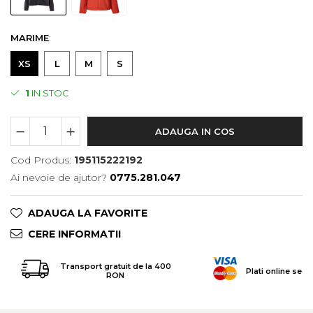
Tricouri & Maiouri
Veste
MARIME
:
Incaltaminte drumetie
XS
L
M
S
Bocanci alpinism
Ghete drumetie
1
IN STOC
Pantofi drumetie
Sandale
ADAUGA IN COS
Intretinere echipamente
Rucsacuri & Accesorii
Cod Produs:
195115222192
Ai nevoie de ajutor?
0775.281.047
Saci de dormit
Saltele & Accesorii
ADAUGA LA FAVORITE
CERE INFORMATII
Transport gratuit de la 400
Plati online secu
RON