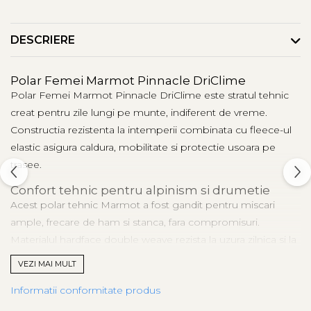
DESCRIERE
Polar Femei Marmot Pinnacle DriClime
Polar Femei Marmot Pinnacle DriClime este stratul tehnic
creat pentru zile lungi pe munte, indiferent de vreme.
Constructia rezistenta la intemperii combinata cu fleece-ul
elastic asigura caldura, mobilitate si protectie usoara pe
trasee.
Confort tehnic pentru alpinism si drumetie
Acest polar tehnic Marmot a fost gandit pentru miscari
ample, frecare de ham si stanca, fara compromisuri.
Materialul hardface double weave rezista la uzura zilnica si la
stanci aspre, pastrand stratul exterior curat si stabil. Interiorul
VEZI MAI MULT
respirabil elimina umezeala cand ritmul urca, prevenind
Informatii conformitate produs
racirea in pauzele scurte dintre portiuni.