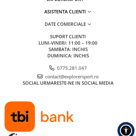
Nu curata chimic
Clateste de doua ori
ASISTENTA CLIENTI
Nu depozita produsul umed
Nu folosi balsam de rufe
DATE COMERCIALE
Informatii aditionale:
SUPORT CLIENTI
Brand:
Marmot
LUNI-VINERI: 11:00 – 19:00
Vezi si celelalte produse din categoria:
Manusi
SAMBATA: INCHIS
DUMINICA: INCHIS
0775.281.047
contact@explorersport.ro
SOCIAL
URMARESTE-NE IN SOCIAL MEDIA