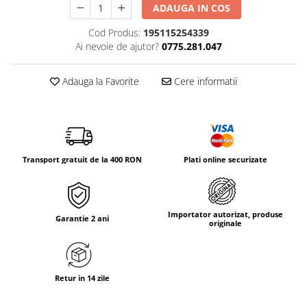
Tricouri & Maiouri
ADAUGA IN COS
Veste
Cod Produs:
195115254339
Incaltaminte drumetie
Ai nevoie de ajutor?
0775.281.047
Bocanci alpinism
Adauga la Favorite
Cere informatii
Ghete drumetie
Pantofi drumetie
Sandale
Intretinere echipamente
Rucsacuri & Accesorii
Transport gratuit de la 400 RON
Plati online securizate
Saci de dormit
Saltele & Accesorii
Importator autorizat, produse
Garantie 2 ani
originale
Retur in 14 zile