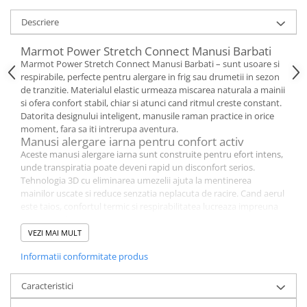
Descriere
Marmot Power Stretch Connect Manusi Barbati
Marmot Power Stretch Connect Manusi Barbati – sunt usoare si
respirabile, perfecte pentru alergare in frig sau drumetii in sezon
de tranzitie. Materialul elastic urmeaza miscarea naturala a mainii
si ofera confort stabil, chiar si atunci cand ritmul creste constant.
Datorita designului inteligent, manusile raman practice in orice
moment, fara sa iti intrerupa aventura.
Manusi alergare iarna pentru confort activ
Aceste manusi alergare iarna sunt construite pentru efort intens,
unde transpiratia poate deveni rapid un disconfort serios.
Tehnologia 3D cu eliminarea umezelii ajuta la mentinerea
mainilor uscate si reduce senzatia neplacuta de racire. Cand aerul
este taios, confortul termic si respirabilitatea lucreaza impreuna
pentru performanta reala.
Manusi touchscreen pentru conectare rapida
VEZI MAI MULT
Designul de manusi touchscreen iti permite sa folosesti telefonul
Informatii conformitate produs
fara sa scoti manusile, chiar si in frig persistent. Poti raspunde
rapid la apeluri, poti schimba muzica sau poti verifica traseul, fara
pauze inutile. Este un detaliu mic, dar care conteaza enorm cand
Caracteristici
esti in miscare si timpul este pretios.