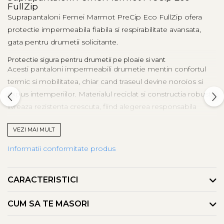
FullZip
Suprapantaloni Femei Marmot PreCip Eco FullZip ofera
protectie impermeabila fiabila si respirabilitate avansata,
gata pentru drumetii solicitante.
Protectie sigura pentru drumetii pe ploaie si vant
Acesti pantaloni impermeabili drumetie mentin confortul
termic si mobilitatea, chiar cand traseul devine noroios si
expus intemperiilor. Materialul reciclat si constructia robusta
livreaza rezistenta crescuta, fiind alegerea responsabila
pentru aventuri pe orice vreme.
VEZI MAI MULT
Conceputi pentru femei active, pregatiti de furtuna
Acesti pantaloni ploaie femei integreaza fermoare laterale
Informatii conformitate produs
integrale pentru stratificare rapida, peste bocanci si
imbracaminte. Talie elastica si croiala precisa asigura
CARACTERISTICI
potrivire comfortabila, prevenind infiltratiile si pastrand
libertatea de miscare esentiala.
CUM SA TE MASORI
Acces rapid si ventilatie controlata la nevoie
Acesti pantaloni full zip outdoor permit reglaj facil al fluxului