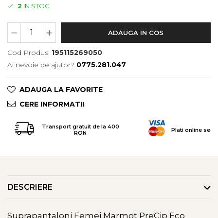
Tricouri & Maiouri
2
IN STOC
Veste
Incaltaminte drumetie
ADAUGA IN COS
Bocanci alpinism
Cod Produs:
195115269050
Ghete drumetie
Ai nevoie de ajutor?
0775.281.047
Pantofi drumetie
Sandale
ADAUGA LA FAVORITE
Intretinere echipamente
CERE INFORMATII
Rucsacuri & Accesorii
Saci de dormit
Transport gratuit de la 400
Plati online secu
RON
Saltele & Accesorii
DESCRIERE
Suprapantaloni Femei Marmot PreCip Eco