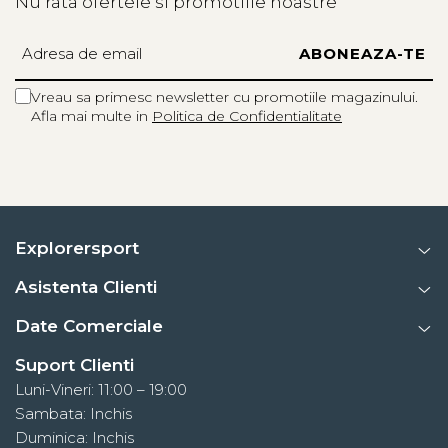
Nu rata ofertele si promotiile noastre
de viata a imbracamintei.
Informatii aditionale
Brand:
Marmot
Vreau sa primesc newsletter cu promotiile magazinului.
Afla mai multe in
Politica de Confidentialitate
Vezi si celelalte produse din categoria:
Pantaloni drumetie
femei
Explorersport
Asistenta Clienti
Date Comerciale
Suport Clienti
Luni-Vineri: 11:00 – 19:00
Sambata: Inchis
Duminica: Inchis