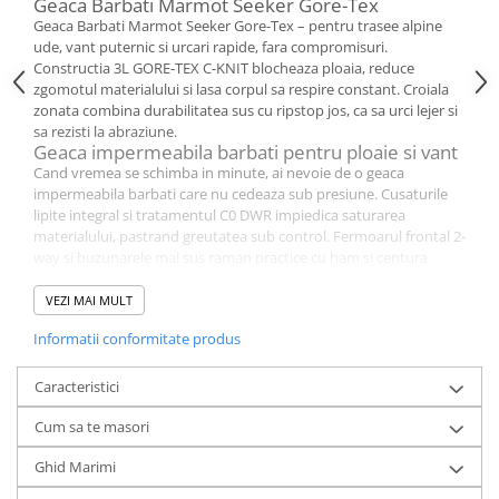
Geaca Barbati Marmot Seeker Gore-Tex
Geaca Barbati Marmot Seeker Gore-Tex – pentru trasee alpine
ude, vant puternic si urcari rapide, fara compromisuri.
Constructia 3L GORE-TEX C-KNIT blocheaza ploaia, reduce
zgomotul materialului si lasa corpul sa respire constant. Croiala
zonata combina durabilitatea sus cu ripstop jos, ca sa urci lejer si
sa rezisti la abraziune.
Geaca impermeabila barbati pentru ploaie si vant
Cand vremea se schimba in minute, ai nevoie de o geaca
impermeabila barbati care nu cedeaza sub presiune. Cusaturile
lipite integral si tratamentul C0 DWR impiedica saturarea
materialului, pastrand greutatea sub control. Fermoarul frontal 2-
way si buzunarele mai sus raman practice cu ham si centura
rucsacului.
Jacheta 3L GORE-TEX C-KNIT pentru respirabilitate
VEZI MAI MULT
reala
Informatii conformitate produs
O jacheta 3L GORE-TEX C-KNIT face diferenta cand urci sustinut si
nu vrei condens in interior. C-KNIT adauga o senzatie mai placuta
pe piele si un flux mai bun al vaporilor, la efort intens. Fermoarele
Caracteristici
2-way de ventilatie sub brate iti permit sa evacuezi caldura rapid,
pe portiuni abrupte.
Cum sa te masori
Geaca Barbati Marmot Seeker Gore-Tex pentru
alpinism si drumetie tehnica
Ghid Marimi
Geaca Barbati Marmot Seeker Gore-Tex se simte sigura pe stanca,