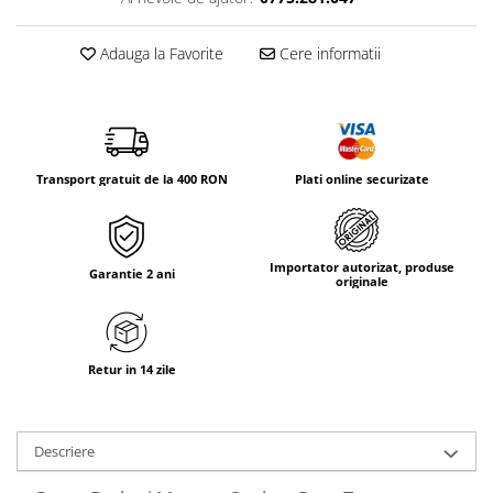
Tricouri & Maiouri
Veste
Adauga la Favorite
Cere informatii
Incaltaminte drumetie
Bocanci alpinism
Ghete drumetie
Pantofi drumetie
Transport gratuit de la 400 RON
Plati online securizate
Sandale
Intretinere echipamente
Rucsacuri & Accesorii
Importator autorizat, produse
Garantie 2 ani
originale
Saci de dormit
Saltele & Accesorii
Retur in 14 zile
Descriere