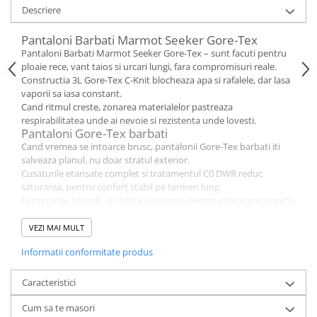
Descriere
Pantaloni Barbati Marmot Seeker Gore-Tex
Pantaloni Barbati Marmot Seeker Gore-Tex – sunt facuti pentru
ploaie rece, vant taios si urcari lungi, fara compromisuri reale.
Constructia 3L Gore-Tex C-Knit blocheaza apa si rafalele, dar lasa
vaporii sa iasa constant.
Cand ritmul creste, zonarea materialelor pastreaza
respirabilitatea unde ai nevoie si rezistenta unde lovesti.
Pantaloni Gore-Tex barbati
Cand vremea se intoarce brusc, pantalonii Gore-Tex barbati iti
salveaza planul, nu doar stratul exterior.
Cusaturile etansate complet si tratamentul C0 DWR reduc
saturarea, pentru confort stabil pe termen lung.
Fermoarele laterale, pe toata lungimea, permit imbracarea rapida
peste bocanci si coltari, fara stres.
Suprapantaloni impermeabili barbati
VEZI MAI MULT
Ca suprapantaloni impermeabili barbati, acest model tine
Informatii conformitate produs
umezeala la distanta, chiar si in ploaie persistenta.
Talia cu centura integrata se regleaza fin, indiferent daca porti
straturi groase sau minimaliste.
Caracteristici
Protectiile Cordura de sub genunchi adauga rezistenta reala,
cand terenul taie, musca si agata.
Cum sa te masori