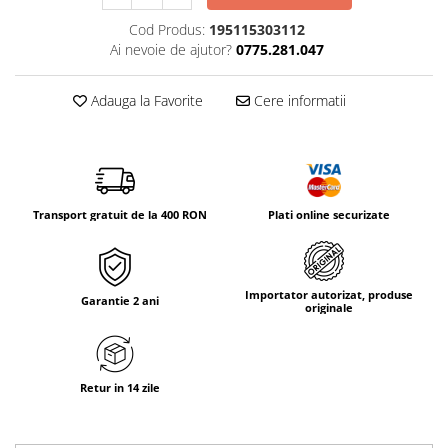
Tricouri & Maiouri
Cod Produs:
195115303112
Veste
Ai nevoie de ajutor?
0775.281.047
Incaltaminte drumetie
Bocanci alpinism
Adauga la Favorite
Cere informatii
Ghete drumetie
Pantofi drumetie
Sandale
Intretinere echipamente
Transport gratuit de la 400 RON
Plati online securizate
Rucsacuri & Accesorii
Saci de dormit
Saltele & Accesorii
Importator autorizat, produse
Garantie 2 ani
originale
Retur in 14 zile