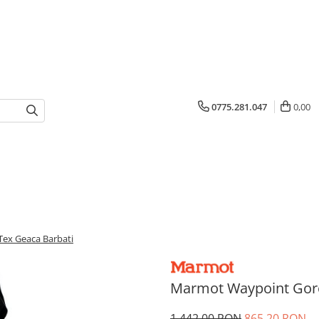
0775.281.047
0,00
ex Geaca Barbati
Marmot Waypoint Gore
1.442,00 RON
865,20 RON