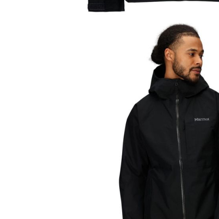
Tricouri & Maiouri
Veste
Incaltaminte drumetie
Bocanci alpinism
Ghete drumetie
Pantofi drumetie
Sandale
Intretinere echipamente
Rucsacuri & Accesorii
Saci de dormit
Saltele & Accesorii