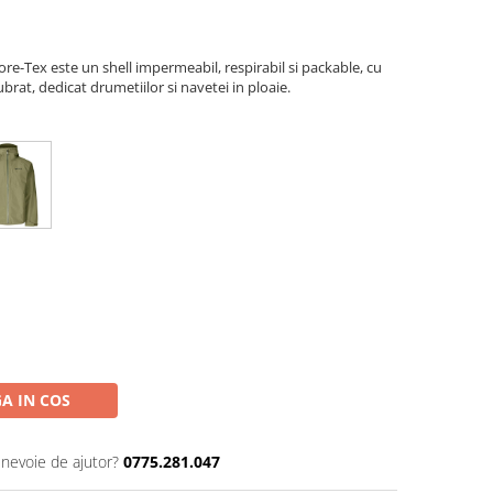
-Tex este un shell impermeabil, respirabil si packable, cu
ubrat, dedicat drumetiilor si navetei in ploaie.
A IN COS
 nevoie de ajutor?
0775.281.047