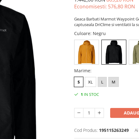
Economisesti:
576,80
RON
Geaca Barbati Marmot Waypoint Gore
captuseala DriClime si ventilatii la s
Culoare
: Negru
Marime
:
S
XL
L
M
1
IN STOC
ADAUG
Cod Produs:
195115263249
Ai