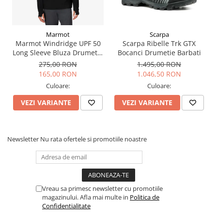
Gluga fixa cu ajustare periferica pentru acoperire
suplimentara
Buzunare pentru maini cu fermoar care pastreaza obiectele in
siguranta
Marmot
Scarpa
Buzunar ascuns la piept cu fermoar pentru depozitare sigura
Marmot Windridge UPF 50
Scarpa Ribelle Trk GTX
Fermoare de ventilatie la subrat pentru reglarea temperaturii
Long Sleeve Bluza Drumetie
Bocanci Drumetie Barbati
corpului
Barbati
275,00 RON
1.495,00 RON
Mansete reglabile cu Velcro care tin elementele la distanta
165,00 RON
1.046,50 RON
Tiv reglabil cu snur care impiedica patrunderea aerului rece
Croiala feminina
Culoare:
Culoare:
Materiale: 100% poliester reciclat tesatura simpla
VEZI VARIANTE
VEZI VARIANTE
Greutate: 435,2 g
Lungime spate: 72,39 cm
Tehnologii:
Newsletter
Nu rata ofertele si promotiile noastre
Gore-Tex
DriClime
DWR
Informatii aditionale
Vreau sa primesc newsletter cu promotiile
Brand:
Marmot
magazinului. Afla mai multe in
Politica de
Vezi si celelalte produse din categoria:
Geci femei
Confidentialitate