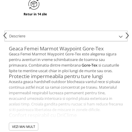
Retur in 14 zile
Descriere
Geaca Femei Marmot Waypoint Gore-Tex
Geaca Femei Marmot Waypoint Gore-Tex este alegerea sigura
pentru aventuri in vreme schimbatoare de toamna sau
primavara. Combinatia dintre membrana
Gore-Tex
si cusaturile
lipite te mentine uscat chiar in ploi lungi de munte sau oras.
Protectie impermeabila pentru ture lungi
Aceasta geaca hardshell outdoor blocheaza vantul rece si ploaia
continua astfel incat sa ramai concentrat pe traseu. Materialul
impermeabil respirabil lucreaza permanent pentru tine,
evacuand umezeala interioara si oprind ploaia exterioara in
acelasi timp. Croiala gandita pentru rucsac si ham reduce frecarea
si iti pastreaza libertatea de miscare in zonele dificile.
Confort respirabil cu DriClime
Captuseala DriClime elimina umezeala de pe piele si previne
senzatia de rece cand ritmul creste pe urcare. Fermoarele de
VEZI MAI MULT
ventilatie de la subrat iti permit sa reglezi rapid temperatura