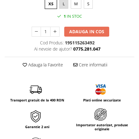
Tricouri & Maiouri
XS
L
M
S
Veste
1
IN STOC
Incaltaminte drumetie
Bocanci alpinism
ADAUGA IN COS
Ghete drumetie
Cod Produs:
195115263492
Pantofi drumetie
Ai nevoie de ajutor?
0775.281.047
Sandale
Intretinere echipamente
Adauga la Favorite
Cere informatii
Rucsacuri & Accesorii
Saci de dormit
Saltele & Accesorii
Transport gratuit de la 400 RON
Plati online securizate
Importator autorizat, produse
Garantie 2 ani
originale