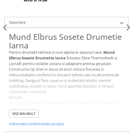
Retur in 14 zile
Descriere
Mund Elbrus Sosete Drumetie
Iarna
Pentru drumetii tehnice si ture alpine in sezonul rece,
Mund
Elbrus Sosete Drumetie Iarna
folosesc fibre Thermolite® si
Lycra® pentru izolatie usoara si adaptare precisa pe picior.
Constructia tip liner in doua straturi reduce frecarea si
imbunatateste confortul in bocanci tehnici sau incaltaminte de
trekking. Designul fara cusaturi si materialul elastic mentin
stabilitatea sosetei si reduc riscul aparitiei basicilor in timpul
activitatilor montane.
Detalii:
Recomandat pentru: trekking montan, alpinism, ture alpine de
iarna
VEZI MAI MULT
Sezon: iarna
Nivel protectie / performanta: izolatie termica usoara si evacuare
Informatii conformitate produs
eficienta a umezelii
Croiala (fit): ergonomica, tip liner, fara cusaturi