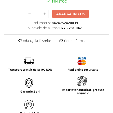
8
IN STOC
Tricouri & Maiouri
Veste
ADAUGA IN COS
Incaltaminte drumetie
Cod Produs:
8424752420039
Bocanci alpinism
Ai nevoie de ajutor?
0775.281.047
Ghete drumetie
Pantofi drumetie
Adauga la Favorite
Cere informatii
Sandale
Intretinere echipamente
Rucsacuri & Accesorii
Saci de dormit
Transport gratuit de la 400 RON
Plati online securizate
Saltele & Accesorii
Importator autorizat, produse
Garantie 2 ani
originale