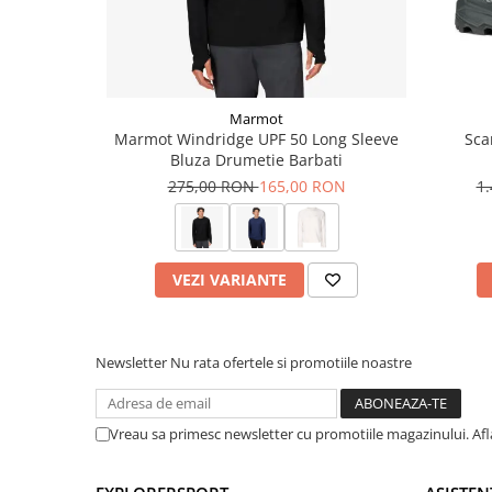
Croiala: oversize/supradimensionat, long fit
Impermeabilitate (Wp:Mm): 10000
Respirabilitate (G/m2/24hr): 10000
Gluga integrata ajustabila
Guler inalt
Mansete reglabile
Marmot
Buzunar securizat cu fermoar
Marmot Windridge UPF 50 Long Sleeve
Sca
Fermoar YKK, fermoar cursor dublu
Bluza Drumetie Barbati
275,00 RON
165,00 RON
1
Tehnologii:
Izolatie sintetica 3D
YKK
VEZI VARIANTE
Informatii aditionale
Brand:
Northfinder
Vezi si celelalte produse din categoria:
Geci drumetie barba
Newsletter
Nu rata ofertele si promotiile noastre
Vreau sa primesc newsletter cu promotiile magazinului. Af