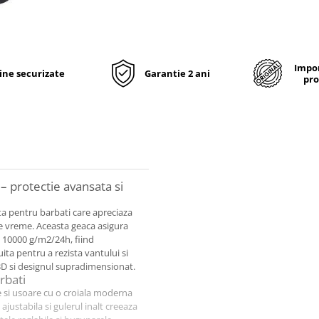
Impor
line securizate
Garantie 2 ani
pro
 protectie avansata si
a pentru barbati care apreciaza
de vreme. Aceasta geaca asigura
 10000 g/m2/24h, fiind
ita pentru a rezista vantului si
 3D si designul supradimensionat.
rbati
 si usoare cu o croiala moderna
 ajustabila si gulerul inalt creeaza