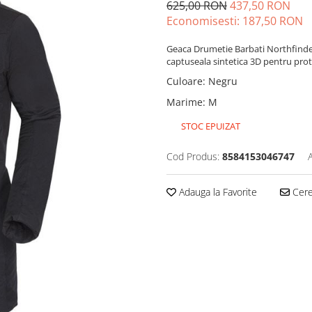
625,00 RON
437,50 RON
Economisesti:
187,50
RON
Geaca Drumetie Barbati Northfinder
captuseala sintetica 3D pentru prot
Culoare
:
Negru
Marime
:
M
STOC EPUIZAT
Cod Produs:
8584153046747
Adauga la Favorite
Cere 