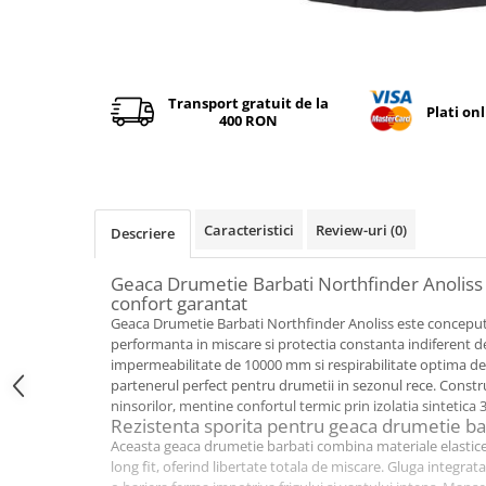
Tricouri & Maiouri
Veste
Distribuie
Incaltaminte drumetie
pe
Facebook
Bocanci alpinism
Transport gratuit de la
Plati on
400 RON
Ghete drumetie
Pantofi drumetie
Sandale
Intretinere echipamente
Caracteristici
Review-uri
(0)
Descriere
Rucsacuri & Accesorii
Saci de dormit
Geaca Drumetie Barbati Northfinder Anoliss –
confort garantat
Saltele & Accesorii
Geaca Drumetie Barbati Northfinder Anoliss este conceput
performanta in miscare si protectia constanta indiferent 
impermeabilitate de 10000 mm si respirabilitate optima de
partenerul perfect pentru drumetii in sezonul rece. Constru
ninsorilor, mentine confortul termic prin izolatia sintetica
Rezistenta sporita pentru geaca drumetie ba
Aceasta geaca drumetie barbati combina materiale elastice
long fit, oferind libertate totala de miscare. Gluga integrata