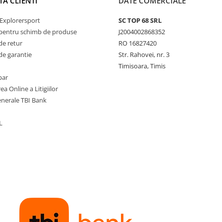
TA CLIENTI
DATE COMERCIALE
Explorersport
SC TOP 68 SRL
pentru schimb de produse
J2004002868352
de retur
RO 16827420
de garantie
Str. Rahovei, nr. 3
Timisoara, Timis
par
ea Online a Litigiilor
enerale TBI Bank
L