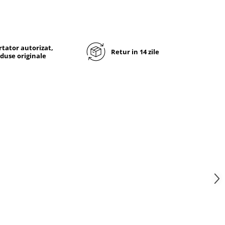
tator autorizat,
Retur in 14 zile
duse originale