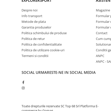
EXPLORERSPORT
ASISTEN
Despre noi
Magazine 
Info transport
Formular 
Metode de plata
Formular 
Garantia produselor
Formular 
Politica schimbului de produse
Contact
Politica de retur
Cum cum
Politica de confidentialitate
Solutionar
Politica de utilizare cookie-uri
Conditii g
Termeni si conditii
ANPC
ANPC - SA
SOCIAL
URMARESTE-NE IN SOCIAL MEDIA
Toate drepturile rezervate SC Top 68 Srl
Platforma E-
commerce by Gomag