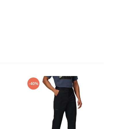
-40%
-30%