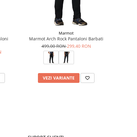
Marmot
loni
Marmot Arch Rock Pantaloni Barbati
Milo
499,00 RON
299,40 RON
15
N
VEZI VARIANTE
V