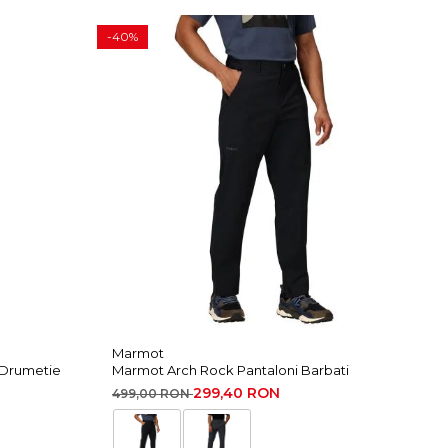
-40%
-30
Marmot
Mi
 Drumetie
Marmot Arch Rock Pantaloni Barbati
Mi
299,40 RON
499,00 RON
15