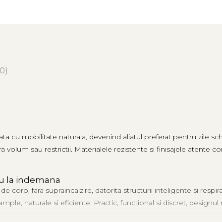
(0)
ata cu mobilitate naturala, devenind aliatul preferat pentru zile
 volum sau restrictii. Materialele rezistente si finisajele atente co
eu la indemana
rp, fara supraincalzire, datorita structurii inteligente si respirabi
le, naturale si eficiente. Practic, functional si discret, designul 