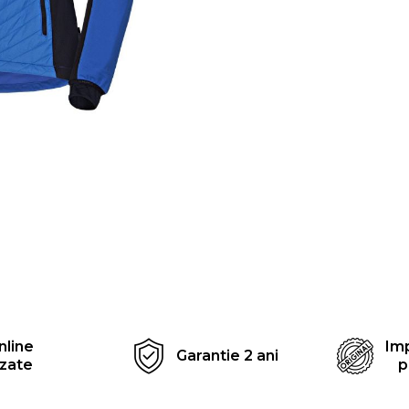
Distribuie
pe
Facebook
nline
Imp
Garantie 2 ani
izate
p