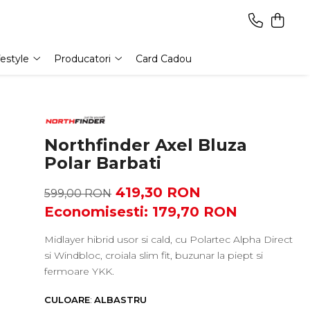
festyle
Producatori
Card Cadou
Northfinder Axel Bluza
Polar Barbati
419,30 RON
599,00 RON
Economisesti:
179,70
RON
Midlayer hibrid usor si cald, cu Polartec Alpha Direct
si Windbloc, croiala slim fit, buzunar la piept si
fermoare YKK.
CULOARE
:
ALBASTRU