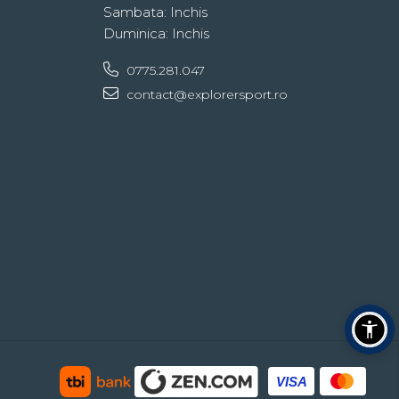
Sambata: Inchis
Duminica: Inchis
0775.281.047
contact@explorersport.ro