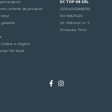
plorersport
SC TOP 68 SRL
ntru schimb de produse
J2004002868352
 retur
RO 16827420
 garantie
Str. Rahovei, nr. 3
Timisoara, Timis
r
Online a Litigiilor
erale TBI Bank