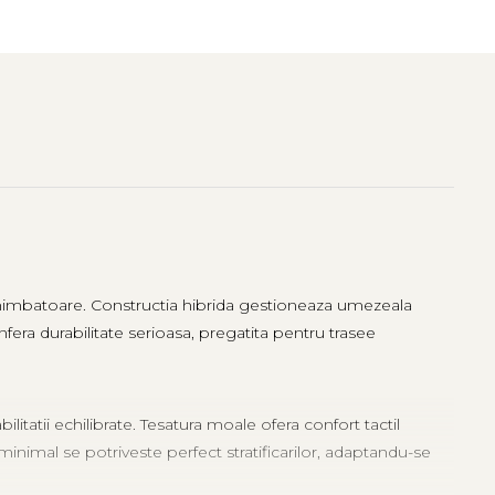
 schimbatoare. Constructia hibrida gestioneaza umezeala
nfera durabilitate serioasa, pregatita pentru trasee
litatii echilibrate. Tesatura moale ofera confort tactil
minimal se potriveste perfect stratificarilor, adaptandu-se