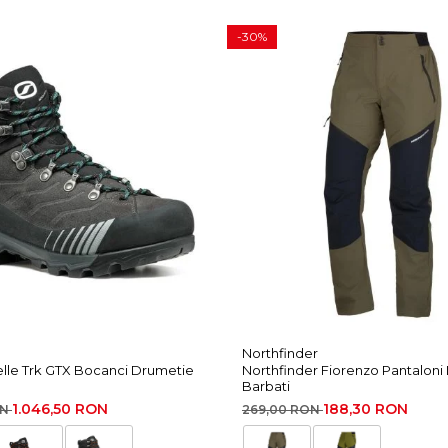
-30%
®
Northfinder
elle Trk GTX Bocanci Drumetie
Northfinder Fiorenzo Pantaloni
Barbati
ti
1.046,50 RON
188,30 RON
ON
269,00 RON