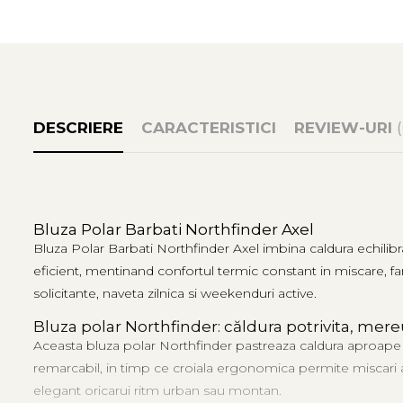
Tricouri & Maiouri
Veste
Incaltaminte drumetie
Bocanci alpinism
Ghete drumetie
DESCRIERE
CARACTERISTICI
REVIEW-URI
Pantofi drumetie
Sandale
Intretinere echipamente
Rucsacuri & Accesorii
Bluza Polar Barbati Northfinder Axel
Saci de dormit
Bluza Polar Barbati Northfinder Axel imbina caldura echilibr
Saltele & Accesorii
eficient, mentinand confortul termic constant in miscare, fara
solicitante, naveta zilnica si weekenduri active.
Bluza polar Northfinder: căldura potrivita, mer
Aceasta bluza polar Northfinder pastreaza caldura aproape de co
remarcabil, in timp ce croiala ergonomica permite miscari amp
elegant oricarui ritm urban sau montan.