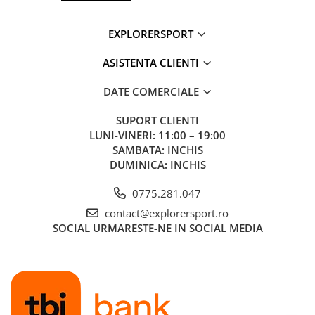
Compartiment interior pentru rezervor de hidratare
Buzunar frontal elastic din plasa
EXPLORERSPORT
Buzunare laterale elastice cu acces dublu
Curele laterale de compresie detasabile
Puncte de prindere pentru echipament suplimentar
ASISTENTA CLIENTI
Curele detasabile pentru izopren
Doua prinderi pentru piolet
DATE COMERCIALE
Doua buzunare cu fermoar pe centura lombara
Sistem Stow-on-the-Go™ pentru bete de trekking
SUPORT CLIENTI
Curea de piept reglabila cu fluier de urgenta
LUNI-VINERI: 11:00 – 19:00
Sistem reglabil al spatelui cu ajustare pe 10 cm
SAMBATA: INCHIS
Cadru LightWire™ de 4 mm
DUMINICA: INCHIS
Plasa de spate foarte rezistenta pentru ventilatie maxima
Greutate recomandata: 9-11 kg
0775.281.047
Volum XS/S: 35 L
Volum M/L: 38 L
contact@explorersport.ro
Dimensiuni XS/S: 70 × 33 × 30 cm
SOCIAL
URMARESTE-NE IN SOCIAL MEDIA
Dimensiuni M/L: 75 × 33 × 30 cm
Greutate XS/S: 1.178 kg
Greutate M/L: 1.218 kg
Tehnologii:
AirSpeed™ - Sistemul AirSpeed™ utilizeaza un panou dorsal
din plasa tensionata care creeaza un spatiu intre rucsac si