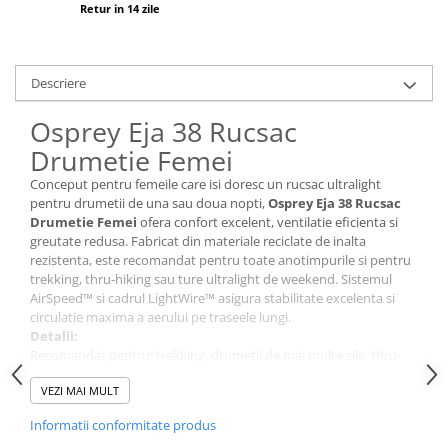
Tricouri & Maiouri
Retur in 14 zile
Veste
Incaltaminte drumetie
Descriere
Bocanci alpinism
Ghete drumetie
Osprey Eja 38 Rucsac
Pantofi drumetie
Drumetie Femei
Sandale
Conceput pentru femeile care isi doresc un rucsac ultralight
Intretinere echipamente
pentru drumetii de una sau doua nopti,
Osprey Eja 38 Rucsac
Drumetie Femei
ofera confort excelent, ventilatie eficienta si
Rucsacuri & Accesorii
greutate redusa. Fabricat din materiale reciclate de inalta
Saci de dormit
rezistenta, este recomandat pentru toate anotimpurile si pentru
trekking, thru-hiking sau ture ultralight de weekend. Sistemul
Saltele & Accesorii
AirSpeed™ si cadrul LightWire™ asigura stabilitate excelenta si
circulatie maxima a aerului pe traseele lungi.
Detalii:
Recomandat pentru: trekking, drumetii de mai multe zile, thru-
hiking, ture ultralight de weekend
VEZI MAI MULT
Sezon: Toate anotimpurile
Nivel protectie / performanta: ventilatie maxima, greutate redusa
Informatii conformitate produs
si confort pe distante lungi