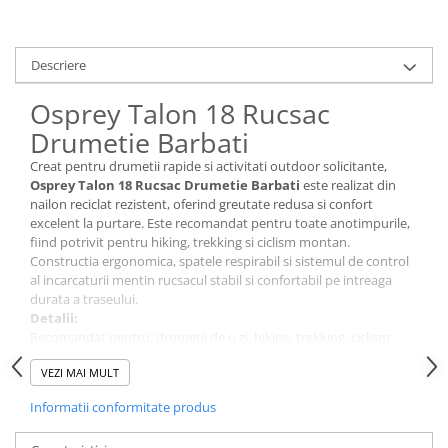
Tricouri & Maiouri
Veste
Incaltaminte drumetie
Descriere
Bocanci alpinism
Osprey Talon 18 Rucsac
Ghete drumetie
Drumetie Barbati
Pantofi drumetie
Creat pentru drumetii rapide si activitati outdoor solicitante,
Sandale
Osprey Talon 18 Rucsac Drumetie Barbati
este realizat din
Intretinere echipamente
nailon reciclat rezistent, oferind greutate redusa si confort
excelent la purtare. Este recomandat pentru toate anotimpurile,
Rucsacuri & Accesorii
fiind potrivit pentru hiking, trekking si ciclism montan.
Saci de dormit
Constructia ergonomica, spatele respirabil si sistemul de control
al incarcaturii mentin rucsacul stabil si confortabil pe intreaga
Saltele & Accesorii
durata a traseului.
Detalii:
Recomandat pentru: drumetii de o zi, hiking, trekking, ciclism
montan
VEZI MAI MULT
Sezon: Toate anotimpurile
Nivel protectie / performanta: ventilatie ridicata, stabilitate si
Informatii conformitate produs
organizare eficienta a echipamentului
Croiala (fit): sistem ergonomic adaptat corpului