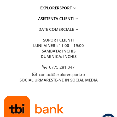
Buzunare cu fermoar pe centura lombara
EXPLORERSPORT
Spate respirabil, ergonomic si captusit
Bretele anatomice respirabile si captusite
Curea de piept reglabila si detasabila cu fluier
ASISTENTA CLIENTI
Curele pentru controlul incarcaturii
Bucle pentru bete de trekking
DATE COMERCIALE
Prindere pentru lumina LED
Prindere frontala pentru accesorii
SUPORT CLIENTI
Maner superior pentru transport
LUNI-VINERI: 11:00 – 19:00
Dimensiuni: 55 × 26 × 22 cm
SAMBATA: INCHIS
Volum: 18 L
DUMINICA: INCHIS
Greutate: aproximativ 880 g
Tehnologii:
0775.281.047
AirScape™ - Sistemul de spate AirScape™ este prevazut cu
contact@explorersport.ro
panouri din spuma profilata care ofera un nivel ridicat de
SOCIAL
URMARESTE-NE IN SOCIAL MEDIA
confort, stabilitate si o potrivire excelenta. Designul sau
mentine greutatea rucsacului aproape de corp pentru un
echilibru optim, permitand in acelasi timp o buna circulatie a
aerului. AirScape™ este utilizat atat la rucsacii de zi, cat si la
modelele destinate drumetiilor de lunga durata.
Bluesign® - Certifica utilizarea responsabila a materialelor si
proceselor de productie, reducand impactul asupra mediului
si asigurand standarde ridicate de siguranta pentru utilizator.