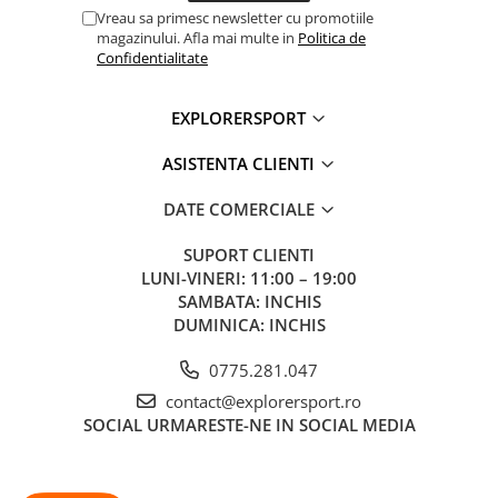
Sistem de spate reglabil AirScape™
Vreau sa primesc newsletter cu promotiile
Cadru HDPE turnat prin injectie
magazinului. Afla mai multe in
Politica de
Panou reglabil pentru bretele
Confidentialitate
Centura lombara reglabila si captusita
Curea de piept reglabila cu fluier
Bretele anatomice captusite
EXPLORERSPORT
Curele de stabilizare pentru umeri
Compartiment principal cu acces superior si fermoar
ASISTENTA CLIENTI
Buzunar interior din plasa
Buzunar superior pentru accesorii
DATE COMERCIALE
Buzunar frontal elastic
Buzunare laterale elastice din plasa
SUPORT CLIENTI
Buzunare cu fermoar pe centura lombara
LUNI-VINERI: 11:00 – 19:00
Buzunar deschis pe bretea
SAMBATA: INCHIS
Compatibil cu sistem de hidratare
DUMINICA: INCHIS
Curele laterale de compresie
Sistem LidLock™ pentru casca de bicicleta
0775.281.047
Sistem Stow-on-the-Go™ pentru bete de trekking
Prindere pentru piolet
contact@explorersport.ro
Inel interior pentru chei
SOCIAL
URMARESTE-NE IN SOCIAL MEDIA
Prindere pentru lampa LED
Maner superior pentru transport
Certificare Bluesign®
Fara compusi PFC