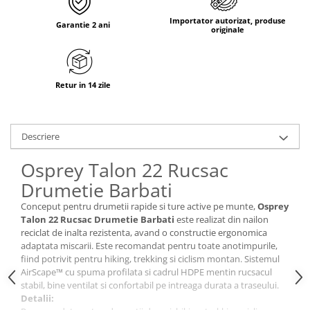
Tricouri & Maiouri
Importator autorizat, produse
Veste
Garantie 2 ani
originale
Incaltaminte drumetie
Bocanci alpinism
Ghete drumetie
Retur in 14 zile
Pantofi drumetie
Sandale
Intretinere echipamente
Descriere
Rucsacuri & Accesorii
Osprey Talon 22 Rucsac
Saci de dormit
Drumetie Barbati
Saltele & Accesorii
Conceput pentru drumetii rapide si ture active pe munte,
Osprey
Talon 22 Rucsac Drumetie Barbati
este realizat din nailon
reciclat de inalta rezistenta, avand o constructie ergonomica
adaptata miscarii. Este recomandat pentru toate anotimpurile,
fiind potrivit pentru hiking, trekking si ciclism montan. Sistemul
AirScape™ cu spuma profilata si cadrul HDPE mentin rucsacul
stabil, bine ventilat si confortabil pe intreaga durata a traseului.
Detalii: