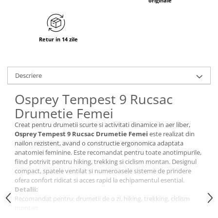
originale
Tricouri & Maiouri
Veste
Incaltaminte drumetie
Retur in 14 zile
Bocanci alpinism
Ghete drumetie
Pantofi drumetie
Descriere
Sandale
Osprey Tempest 9 Rucsac
Intretinere echipamente
Drumetie Femei
Rucsacuri & Accesorii
Creat pentru drumetii scurte si activitati dinamice in aer liber,
Saci de dormit
Osprey Tempest 9 Rucsac Drumetie Femei
este realizat din
Saltele & Accesorii
nailon rezistent, avand o constructie ergonomica adaptata
anatomiei feminine. Este recomandat pentru toate anotimpurile,
fiind potrivit pentru hiking, trekking si ciclism montan. Designul
compact, spatele ventilat si numeroasele sisteme de prindere
ofera confort ridicat si acces rapid la echipamentul esential.
Detalii:
Recomandat pentru: drumetii de o zi, hiking, trekking, ciclism
montan
Sezon: Toate anotimpurile