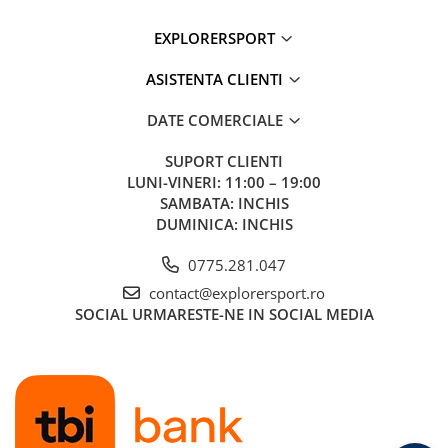
ridicat pentru performanta superioara, confort, stil si durabilitate.
EXPLORERSPORT
ACTIVimpact este o tehnologie aplicata la constructia talpilor care
ASISTENTA CLIENTI
foloseste materiale cu proprietati fizice si chimice ce absorb
impactul cu solul, imbunatatesc amortizarea socurilor si
DATE COMERCIALE
maximizeaza energia utilizata in timpul activitatii.
SUPORT CLIENTI
LUNI-VINERI: 11:00 – 19:00
Categorie: Ghete drumetie
SAMBATA: INCHIS
DUMINICA: INCHIS
Brand: Scarpa
0775.281.047
contact@explorersport.ro
SOCIAL
URMARESTE-NE IN SOCIAL MEDIA