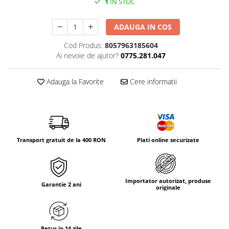
1
IN STOC
Tricouri & Maiouri
Veste
ADAUGA IN COS
Incaltaminte drumetie
Cod Produs:
8057963185604
Bocanci alpinism
Ai nevoie de ajutor?
0775.281.047
Ghete drumetie
Pantofi drumetie
Adauga la Favorite
Cere informatii
Sandale
Intretinere echipamente
Rucsacuri & Accesorii
Saci de dormit
Transport gratuit de la 400 RON
Plati online securizate
Saltele & Accesorii
Importator autorizat, produse
Garantie 2 ani
originale
Retur in 14 zile