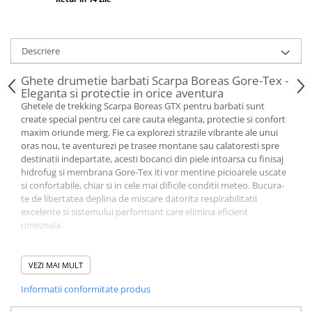
Descriere
Ghete drumetie barbati Scarpa Boreas Gore-Tex -
Eleganta si protectie in orice aventura
Ghetele de trekking Scarpa Boreas GTX pentru barbati sunt
create special pentru cei care cauta eleganta, protectie si confort
maxim oriunde merg. Fie ca explorezi strazile vibrante ale unui
oras nou, te aventurezi pe trasee montane sau calatoresti spre
destinatii indepartate, acesti bocanci din piele intoarsa cu finisaj
hidrofug si membrana Gore-Tex iti vor mentine picioarele uscate
si confortabile, chiar si in cele mai dificile conditii meteo. Bucura-
te de libertatea deplina de miscare datorita respirabilitatii
excelente si sistemului performant care elimina eficient
umezeala.
Performanta avansata pentru drumetii prelungite
VEZI MAI MULT
Ghetele pentru drumetie Scarpa Boreas Gore-Tex sunt dotate cu
Informatii conformitate produs
talpa Vibram® Energy , special proiectata pentru aderenta
exceptionala pe orice tip de teren, fie el urban sau montan.