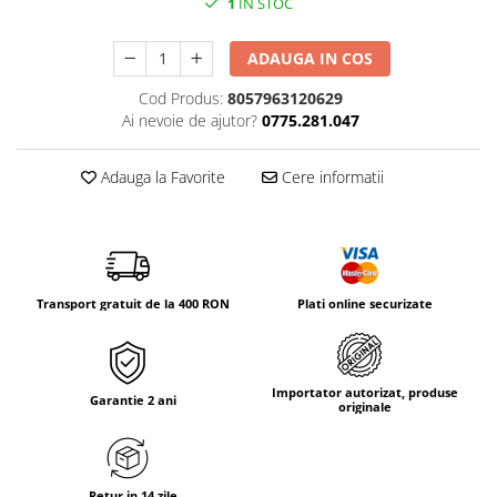
1
IN STOC
Tricouri & Maiouri
Veste
ADAUGA IN COS
Incaltaminte drumetie
Cod Produs:
8057963120629
Bocanci alpinism
Ai nevoie de ajutor?
0775.281.047
Ghete drumetie
Pantofi drumetie
Adauga la Favorite
Cere informatii
Sandale
Intretinere echipamente
Rucsacuri & Accesorii
Saci de dormit
Transport gratuit de la 400 RON
Plati online securizate
Saltele & Accesorii
Importator autorizat, produse
Garantie 2 ani
originale
Retur in 14 zile