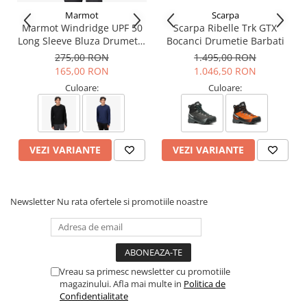
Membrana impermeabila si respirabila
GORE-TEX
Marmot
Scarpa
Performance Comfort
Marmot Windridge UPF 50
Scarpa Ribelle Trk GTX
Talpa intermediara biometrica din PU cu doua densitati –
Long Sleeve Bluza Drumetie
Bocanci Drumetie Barbati
stabilitate si amortizare
Barbati
275,00 RON
1.495,00 RON
Talpa
Vibram
Shell Trek Sola – aderenta si tractiune pe teren
165,00 RON
1.046,50 RON
variat
Greutate: 1100g (38)
Culoare:
Culoare:
Tehnologii:
Vibram
– Tractiune si aderenta imbunatatite pe teren variat
VEZI VARIANTE
VEZI VARIANTE
Gore-Tex
– Protectie impotriva apei si respirabilitate optima
ACTIVfit SYSTEM
– Potrivire personalizata pentru confort
maxim
ACTIVimpact TECHNOLOGY
– Absorbtie superioara a socurilor
Newsletter
Nu rata ofertele si promotiile noastre
pentru confort pe termen lung
Informatii aditionale:
Brand:
Scarpa
Vezi si celelalte produse din categoria:
Ghete Femei
Vreau sa primesc newsletter cu promotiile
magazinului. Afla mai multe in
Politica de
Confidentialitate