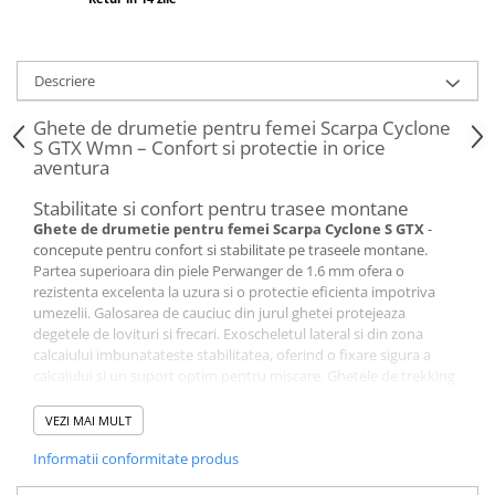
Descriere
Ghete de drumetie pentru femei Scarpa Cyclone
S GTX Wmn – Confort si protectie in orice
aventura
Stabilitate si confort pentru trasee montane
Ghete de drumetie pentru femei Scarpa Cyclone S GTX
-
concepute pentru confort si stabilitate pe traseele montane.
Partea superioara din piele Perwanger de 1.6 mm ofera o
rezistenta excelenta la uzura si o protectie eficienta impotriva
umezelii. Galosarea de cauciuc din jurul ghetei protejeaza
degetele de lovituri si frecari. Exoscheletul lateral si din zona
calcaiului imbunatateste stabilitatea, oferind o fixare sigura a
calcaiului si un suport optim pentru miscare. Ghetele de trekking
Cyclone S GTX se adapteaza perfect la forma piciorului, oferind
sustinere si confort chiar si pe teren accidentat. Insertiile din
VEZI MAI MULT
cauciuc Vibram asigura o aderenta perfecta pe orice tip de teren.
Protectie impotriva apei si respirabilitate
Informatii conformitate produs
Membrana
GORE-TEX
Performance Comfort garanteaza protectie